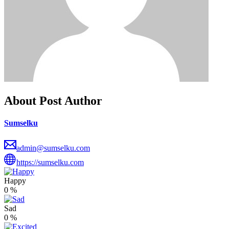
About Post Author
Sumselku
admin@sumselku.com
https://sumselku.com
Happy
0
%
Sad
0
%