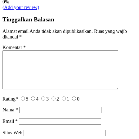
0%
(Add your review)
Tinggalkan Balasan
Alamat email Anda tidak akan dipublikasikan.
Ruas yang wajib
ditandai
*
Komentar
*
Rating
*
5
4
3
2
1
0
Nama
*
Email
*
Situs Web