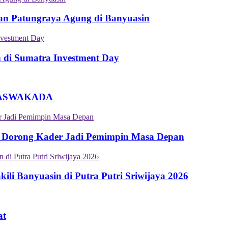
an Patungraya Agung di Banyuasin
n di Sumatra Investment Day
an ASWAKADA
 Dorong Kader Jadi Pemimpin Masa Depan
i Banyuasin di Putra Putri Sriwijaya 2026
at