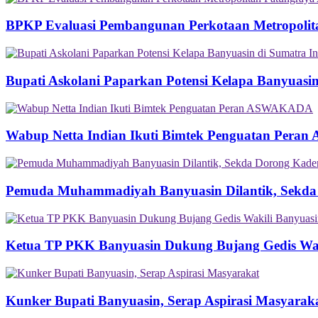
BPKP Evaluasi Pembangunan Perkotaan Metropolit
Bupati Askolani Paparkan Potensi Kelapa Banyuasi
Wabup Netta Indian Ikuti Bimtek Penguatan Per
Pemuda Muhammadiyah Banyuasin Dilantik, Sekda
Ketua TP PKK Banyuasin Dukung Bujang Gedis Wakil
Kunker Bupati Banyuasin, Serap Aspirasi Masyarak