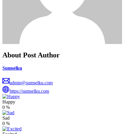
About Post Author
Sumselku
admin@sumselku.com
https://sumselku.com
Happy
0
%
Sad
0
%