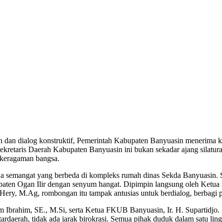
 dan dialog konstruktif, Pemerintah Kabupaten Banyuasin menerim
kretaris Daerah Kabupaten Banyuasin ini bukan sekadar ajang silatur
keragaman bangsa.
awa semangat yang berbeda di kompleks rumah dinas Sekda Banyuasin. 
n Ogan Ilir dengan senyum hangat. Dipimpin langsung oleh Ketua F
Hery, M.Ag, rombongan itu tampak antusias untuk berdialog, berbagi p
 Ibrahim, SE., M.Si, serta Ketua FKUB Banyuasin, Ir. H. Supartidjo
ntardaerah, tidak ada jarak birokrasi. Semua pihak duduk dalam satu l