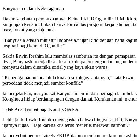
Banyuasin dalam Keberagaman
Dalam sambutan pembukaannya, Ketua FKUB Ogan Ilir, H.M. Rido, m
kunjungan kerja ini bukan hanya formalitas program kerja tahunan, 
masyarakat yang majemuk.
“Banyuasin adalah miniatur Indonesia,” ujar Rido dengan nada kagum
inspirasi bagi kami di Ogan Ilir.”
Sekda Erwin Ibrahim lalu membalas sambutan itu dengan pemaparan 
jiwa, Banyuasin menjadi salah satu kabupaten dengan tantangan demo
menyatu dalam dinamika sosial yang kaya akan warna.
“Keberagaman ini adalah kekuatan sekaligus tantangan,” kata Erwin. 
perbedaan tidak menjadi sumber konflik.”
Ia menjelaskan, masyarakat Banyuasin terdiri dari berbagai latar bel
Konghucu hidup berdampingan dengan damai. Kerukunan ini, menurut 
Tidak Ada Tempat bagi Konflik SARA
Lebih jauh, Erwin Ibrahim menegaskan bahwa hingga saat ini, Banyuas
ujarnya lugas. “Tapi karena kita terus-menerus merawat harmoni.”
Ia menyebut peran strategis FKUB dalam membangun komunikasi lintas a