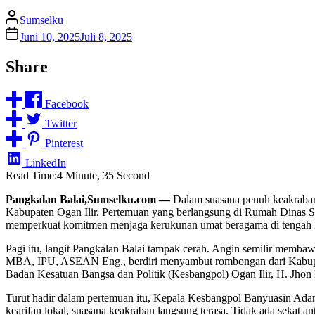
Sumselku
Juni 10, 2025
Juli 8, 2025
Share
Facebook
Twitter
Pinterest
LinkedIn
Read Time:
4 Minute, 35 Second
Pangkalan Balai,Sumselku.com —
Dalam suasana penuh keakraban
Kabupaten Ogan Ilir. Pertemuan yang berlangsung di Rumah Dinas Se
memperkuat komitmen menjaga kerukunan umat beragama di tengah 
Pagi itu, langit Pangkalan Balai tampak cerah. Angin semilir memb
MBA, IPU, ASEAN Eng., berdiri menyambut rombongan dari Kabupate
Badan Kesatuan Bangsa dan Politik (Kesbangpol) Ogan Ilir, H. Jhon 
Turut hadir dalam pertemuan itu, Kepala Kesbangpol Banyuasin Adam
kearifan lokal, suasana keakraban langsung terasa. Tidak ada sekat a