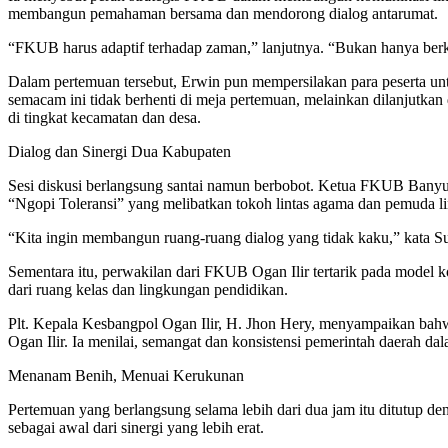
membangun pemahaman bersama dan mendorong dialog antarumat.
“FKUB harus adaptif terhadap zaman,” lanjutnya. “Bukan hanya berkutat
Dalam pertemuan tersebut, Erwin pun mempersilakan para peserta unt
semacam ini tidak berhenti di meja pertemuan, melainkan dilanjutkan
di tingkat kecamatan dan desa.
Dialog dan Sinergi Dua Kabupaten
Sesi diskusi berlangsung santai namun berbobot. Ketua FKUB Banyuasi
“Ngopi Toleransi” yang melibatkan tokoh lintas agama dan pemuda li
“Kita ingin membangun ruang-ruang dialog yang tidak kaku,” kata Supa
Sementara itu, perwakilan dari FKUB Ogan Ilir tertarik pada model k
dari ruang kelas dan lingkungan pendidikan.
Plt. Kepala Kesbangpol Ogan Ilir, H. Jhon Hery, menyampaikan ba
Ogan Ilir. Ia menilai, semangat dan konsistensi pemerintah daerah 
Menanam Benih, Menuai Kerukunan
Pertemuan yang berlangsung selama lebih dari dua jam itu ditutup d
sebagai awal dari sinergi yang lebih erat.