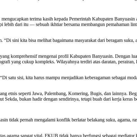
engucapkan terima kasih kepada Pemerintah Kabupaten Banyuasin at
tapi lebih dari itu — sebuah ikhtiar bersama membangun pemahaman lin
. “Di sini kita bisa melihat bagaimana masyarakat dari beragam suku
yang komprehensif mengenai profil Kabupaten Banyuasin. Dengan luas
grafi yang cukup kompleks. Wilayahnya terdiri atas daratan, perairan
“Di satu sisi, kita harus mampu menjadikan keberagaman sebagai modal
akang etnis seperti Jawa, Palembang, Komering, Bugis, dan lainnya. Be
Sekda, bukan hadir dengan sendirinya, tetapi buah dari kerja keras
in tidak pernah mengalami konflik berlatar belakang suku, agama, ras
gama sangat vital. FKUB tidak hanya berfungsi sebagai mediator ketika