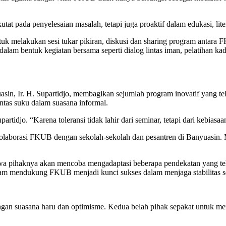
 pada penyelesaian masalah, tetapi juga proaktif dalam edukasi, literas
uk melakukan sesi tukar pikiran, diskusi dan sharing program antara
 dalam bentuk kegiatan bersama seperti dialog lintas iman, pelatihan
n, Ir. H. Supartidjo, membagikan sejumlah program inovatif yang tela
ntas suku dalam suasana informal.
rtidjo. “Karena toleransi tidak lahir dari seminar, tetapi dari kebia
olaborasi FKUB dengan sekolah-sekolah dan pesantren di Banyuasin. Mer
hwa pihaknya akan mencoba mengadaptasi beberapa pendekatan yang t
dalam mendukung FKUB menjadi kunci sukses dalam menjaga stabilitas so
engan suasana haru dan optimisme. Kedua belah pihak sepakat untuk m