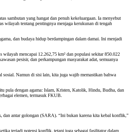
as sambutan yang hangat dan penuh kekeluargaan. Ia menyebut
tas wilayah tentang pentingnya menjaga kerukunan di tengah
, agama, dan budaya hidup berdampingan dalam damai. Ini menjadi
 wilayah mencapai 12.262,75 km² dan populasi sekitar 850.022
, kawasan pesisir, dan perkampungan masyarakat adat, semuanya
 sosial. Namun di sisi lain, kita juga wajib memastikan bahwa
gitu pula dengan agama: Islam, Kristen, Katolik, Hindu, Budha, dan
 berbagai elemen, termasuk FKUB.
, dan antar golongan (SARA). “Ini bukan karena kita kebal konflik,”
 terjadi potensi konflik, tetapi juga sebagai fasilitator dalam