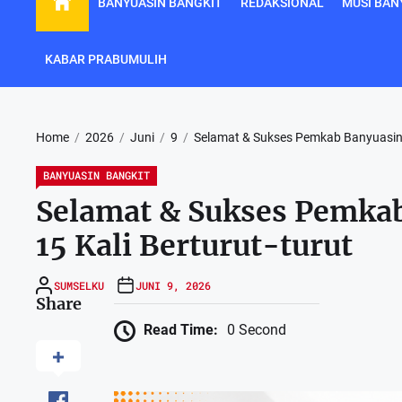
BANYUASIN BANGKIT
REDAKSIONAL
MUSI BAN
KABAR PRABUMULIH
Home
2026
Juni
9
Selamat & Sukses Pemkab Banyuasin 
BANYUASIN BANGKIT
Selamat & Sukses Pemka
15 Kali Berturut-turut
SUMSELKU
JUNI 9, 2026
Share
Read Time:
0 Second