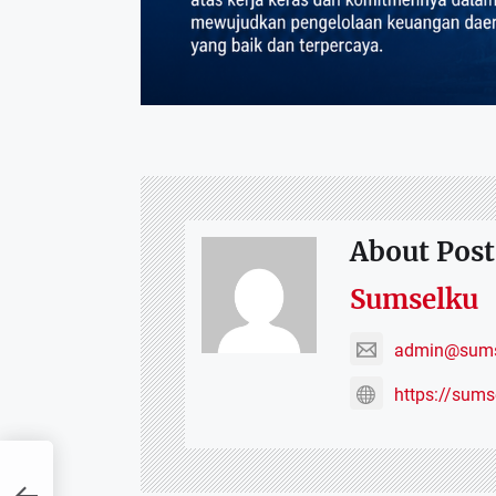
About Post
Sumselku
admin@sums
https://sum
U