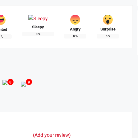
Sleepy
Angry
Surprise
ited
0
%
0
%
0
%
0
%
0
0
(Add your review)