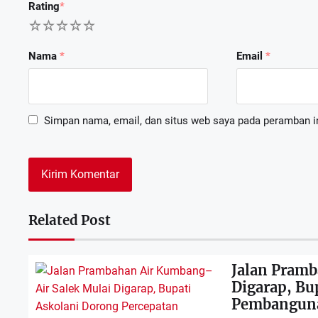
Rating
*
1
2
3
4
5
Nama
*
Email
*
Simpan nama, email, dan situs web saya pada peramban in
Dewan Deng
APRIL 6
Related Post
Jalan Pramb
Digarap, Bu
RDP Komisi
Pembangun
FEBRUAR