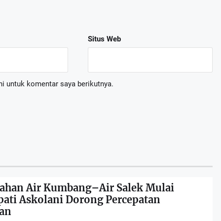
Situs Web
i untuk komentar saya berikutnya.
arkan Nota Pengantar LKPJ Bupati Banyuasin Tahun 2025
, 2026
ahan Air Kumbang–Air Salek Mulai
pati Askolani Dorong Percepatan
 II DPRD Kabupaten Banyuasin Tekankan Kepatuhan Regulasi Perusahaa
an
I 26, 2026