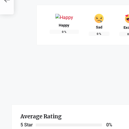
an
Happy
Sad
Exc
0
%
0
%
Average Rating
5 Star
0%