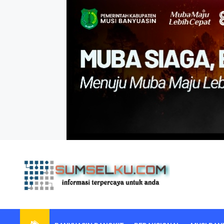
Skip
to
the
content
sumselku.com