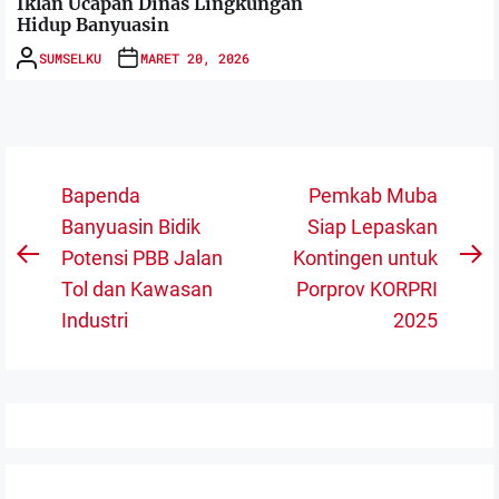
Iklan Ucapan Dinas Lingkungan
Hidup Banyuasin
SUMSELKU
MARET 20, 2026
Navigasi
Bapenda
Pemkab Muba
pos
Banyuasin Bidik
Siap Lepaskan
Potensi PBB Jalan
Kontingen untuk
Previous
N
Tol dan Kawasan
Porprov KORPRI
post:
po
Industri
2025