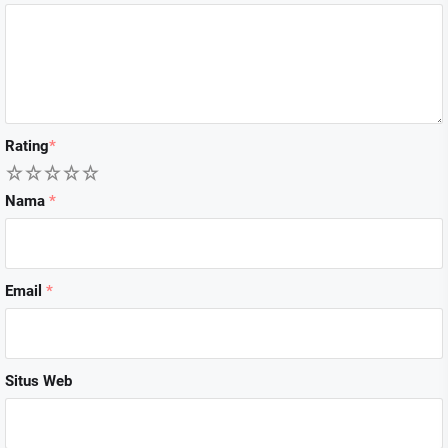
Rating
*
1
2
3
4
5
Nama
*
Email
*
Situs Web