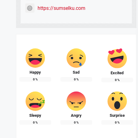
https://sumselku.com
Happy
Sad
Excited
0
%
0
%
0
%
Sleepy
Angry
Surprise
0
%
0
%
0
%