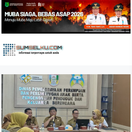
Skip
to
the
content
sumselku.com