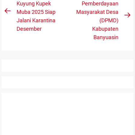
pos
Kuyung Kupek
Pemberdayaan
Muba 2025 Siap
Masyarakat Desa
Previous
N
Jalani Karantina
(DPMD)
post:
po
Desember
Kabupaten
Banyuasin