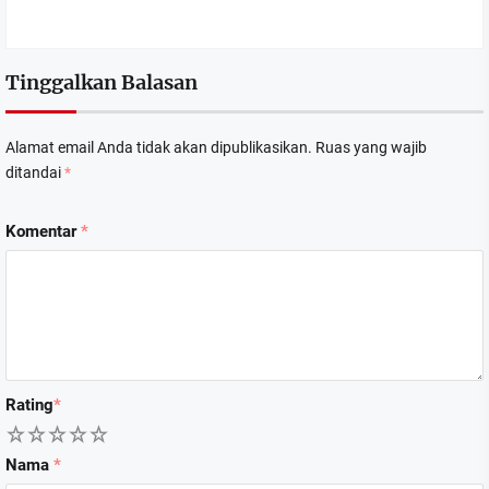
Tinggalkan Balasan
Alamat email Anda tidak akan dipublikasikan.
Ruas yang wajib
ditandai
*
Komentar
*
Rating
*
1
2
3
4
5
Nama
*