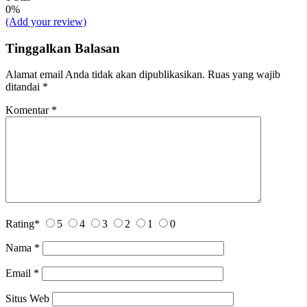
0%
(Add your review)
Tinggalkan Balasan
Alamat email Anda tidak akan dipublikasikan.
Ruas yang wajib
ditandai
*
Komentar
*
Rating
*
5
4
3
2
1
0
Nama
*
Email
*
Situs Web