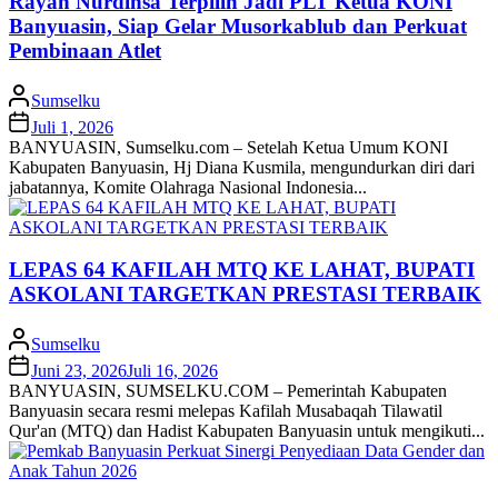
Rayan Nurdinsa Terpilih Jadi PLT Ketua KONI
Banyuasin, Siap Gelar Musorkablub dan Perkuat
Pembinaan Atlet
Sumselku
Juli 1, 2026
BANYUASIN, Sumselku.com – Setelah Ketua Umum KONI
Kabupaten Banyuasin, Hj Diana Kusmila, mengundurkan diri dari
jabatannya, Komite Olahraga Nasional Indonesia...
LEPAS 64 KAFILAH MTQ KE LAHAT, BUPATI
ASKOLANI TARGETKAN PRESTASI TERBAIK
Sumselku
Juni 23, 2026
Juli 16, 2026
BANYUASIN, SUMSELKU.COM – Pemerintah Kabupaten
Banyuasin secara resmi melepas Kafilah Musabaqah Tilawatil
Qur'an (MTQ) dan Hadist Kabupaten Banyuasin untuk mengikuti...