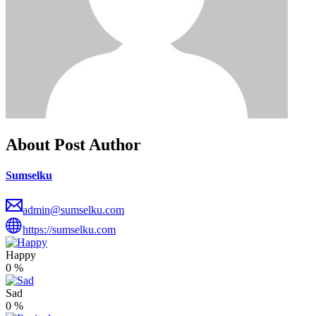
About Post Author
Sumselku
admin@sumselku.com
https://sumselku.com
Happy
0
%
Sad
0
%