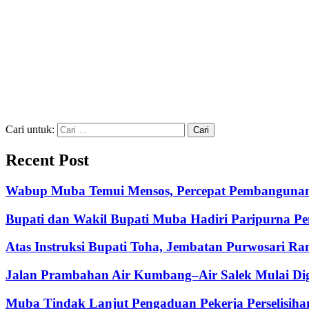
Cari untuk:
Recent Post
Wabup Muba Temui Mensos, Percepat Pembangunan
Bupati dan Wakil Bupati Muba Hadiri Paripurna P
Atas Instruksi Bupati Toha, Jembatan Purwosari R
Jalan Prambahan Air Kumbang–Air Salek Mulai Di
Muba Tindak Lanjut Pengaduan Pekerja Perselisih