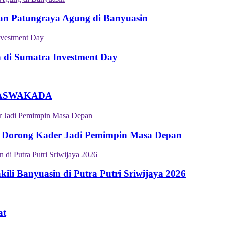
an Patungraya Agung di Banyuasin
n di Sumatra Investment Day
an ASWAKADA
 Dorong Kader Jadi Pemimpin Masa Depan
i Banyuasin di Putra Putri Sriwijaya 2026
at