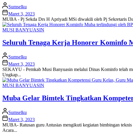
Sumselku
Maret 3, 2023
MUBA - Pj Sekda Drs H Apriyadi MSi diwakili oleh Pj Sekretaris D
MUSI BANYUASIN
Seluruh Tenaga Kerja Honorer Kominfo M
Sumselku
Maret 3, 2023
SEKAYU - Pemkab Musi Banyuasin melalui Dinas Kominfo telah mem
Ungkap...
MUSI BANYUASIN
Muba Gelar Bimtek Tingkatkan Kompetens
Sumselku
Maret 3, 2023
MUBA- Ratusan guru Antusias mengikuti kegiatan bimbingan teknis p
Acara...