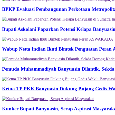
BPKP Evaluasi Pembangunan Perkotaan Metropolit
Bupati Askolani Paparkan Potensi Kelapa Banyuasi
Wabup Netta Indian Ikuti Bimtek Penguatan Per
Pemuda Muhammadiyah Banyuasin Dilantik, Sekda
Ketua TP PKK Banyuasin Dukung Bujang Gedis Wakil
Kunker Bupati Banyuasin, Serap Aspirasi Masyarak