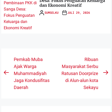
Desa: Fokus Penguatan Keluarga
dan Ekonomi Kreatif
SUMSELKU
JULI 29, 2026
Navigasi
Pemkab Muba
Ribuan
pos
Ajak Warga
Masyarakat Serbu
Muhammadiyah
Ratusan Doorprize
Previous
N
Jaga Kondusifitas
di Alun-alun kota
post:
po
Daerah
Sekayu