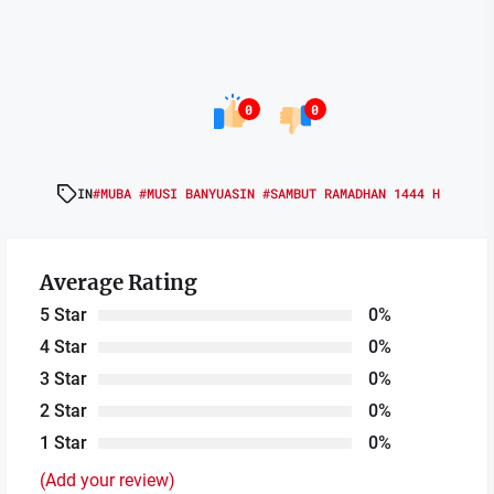
0
0
IN
#MUBA #MUSI BANYUASIN #SAMBUT RAMADHAN 1444 H
Average Rating
5 Star
0%
4 Star
0%
3 Star
0%
2 Star
0%
1 Star
0%
(Add your review)