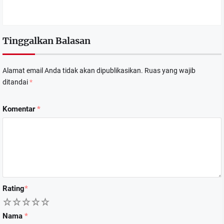
Tinggalkan Balasan
Alamat email Anda tidak akan dipublikasikan.
Ruas yang wajib
ditandai
*
Komentar
*
Rating
*
1
2
3
4
5
Nama
*