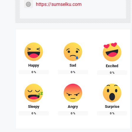
https://sumselku.com
Happy
Sad
Excited
0
%
0
%
0
%
Sleepy
Angry
Surprise
0
%
0
%
0
%