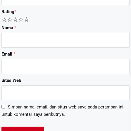
Rating
*
1
2
3
4
5
Nama
*
Email
*
Situs Web
Simpan nama, email, dan situs web saya pada peramban ini
untuk komentar saya berikutnya.