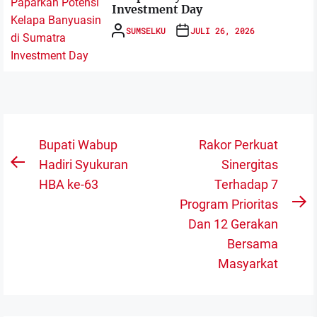
Investment Day
SUMSELKU
JULI 26, 2026
Navigasi
Bupati Wabup
Rakor Perkuat
pos
Hadiri Syukuran
Sinergitas
Previous
HBA ke-63
Terhadap 7
post:
Program Prioritas
N
Dan 12 Gerakan
po
Bersama
Masyarkat