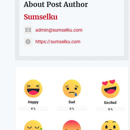
About Post Author
Sumselku
admin@sumselku.com
https://sumselku.com
Happy
Sad
Excited
0
%
0
%
0
%