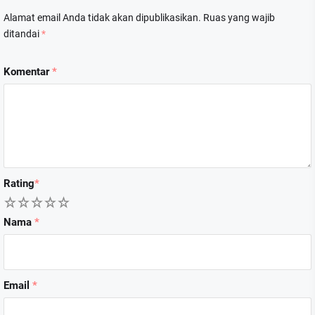
Alamat email Anda tidak akan dipublikasikan.
Ruas yang wajib
ditandai
*
Komentar
*
Rating
*
1
2
3
4
5
Nama
*
Email
*