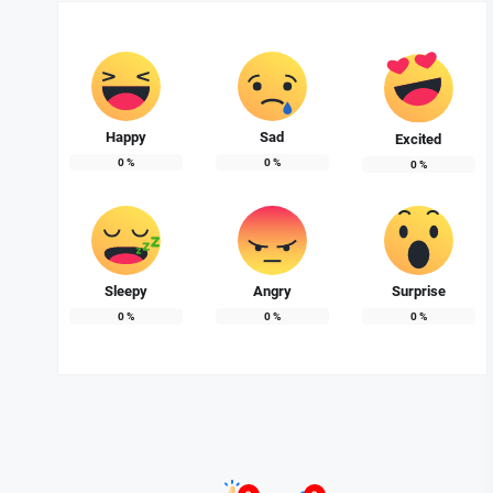
Happy
Sad
Excited
0
%
0
%
0
%
Sleepy
Angry
Surprise
0
%
0
%
0
%