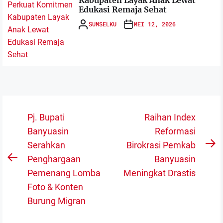
Edukasi Remaja Sehat
SUMSELKU
MEI 12, 2026
Navigasi
Pj. Bupati
Raihan Index
pos
Banyuasin
Reformasi
Serahkan
Birokrasi Pemkab
N
Penghargaan
Banyuasin
Previous
po
Pemenang Lomba
Meningkat Drastis
post:
Foto & Konten
Burung Migran