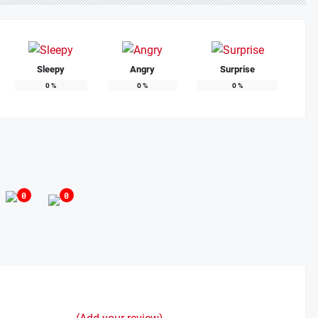
Sleepy
Angry
Surprise
0
%
0
%
0
%
0
0