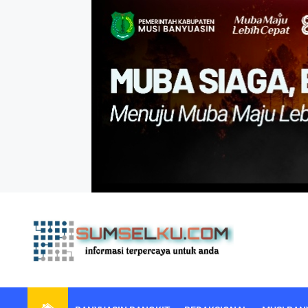
Skip
to
the
content
sumselku.com