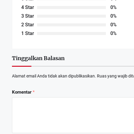
4 Star
0%
3 Star
0%
2 Star
0%
1 Star
0%
Tinggalkan Balasan
Alamat email Anda tidak akan dipublikasikan.
Ruas yang wajib di
Dewan Deng
APRIL 6
Komentar
*
RDP Komisi
FEBRUAR