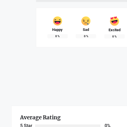
Happy
Sad
Excited
0
%
0
%
0
%
Average Rating
5 Star
0%