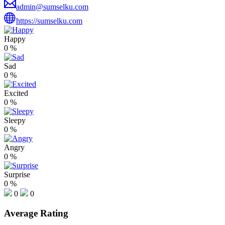
admin@sumselku.com
https://sumselku.com
Happy
0
%
Sad
0
%
Excited
0
%
Sleepy
0
%
Angry
0
%
Surprise
0
%
0
0
Average Rating