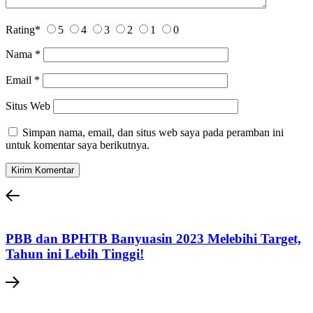
Rating
*
5
4
3
2
1
0
Nama
*
Email
*
Situs Web
Simpan nama, email, dan situs web saya pada peramban ini
untuk komentar saya berikutnya.
PBB dan BPHTB Banyuasin 2023 Melebihi Target,
Tahun ini Lebih Tinggi!