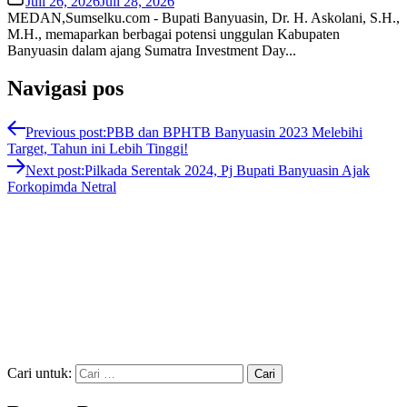
Juli 26, 2026
Juli 28, 2026
MEDAN,Sumselku.com - Bupati Banyuasin, Dr. H. Askolani, S.H.,
M.H., memaparkan berbagai potensi unggulan Kabupaten
Banyuasin dalam ajang Sumatra Investment Day...
Navigasi pos
Previous post:
PBB dan BPHTB Banyuasin 2023 Melebihi
Target, Tahun ini Lebih Tinggi!
Next post:
Pilkada Serentak 2024, Pj Bupati Banyuasin Ajak
Forkopimda Netral
Cari untuk: