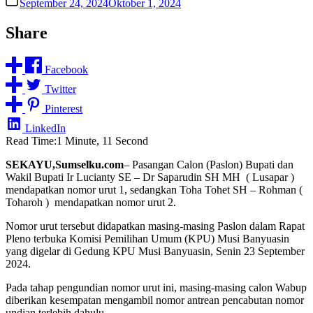
September 24, 2024
Oktober 1, 2024
Share
Facebook
Twitter
Pinterest
LinkedIn
Read Time:
1 Minute, 11 Second
SEKAYU,Sumselku.com
– Pasangan Calon (Paslon) Bupati dan
Wakil Bupati Ir Lucianty SE – Dr Saparudin SH MH ( Lusapar )
mendapatkan nomor urut 1, sedangkan Toha Tohet SH – Rohman (
Toharoh ) mendapatkan nomor urut 2.
Nomor urut tersebut didapatkan masing-masing Paslon dalam Rapat
Pleno terbuka Komisi Pemilihan Umum (KPU) Musi Banyuasin
yang digelar di Gedung KPU Musi Banyuasin, Senin 23 September
2024.
Pada tahap pengundian nomor urut ini, masing-masing calon Wabup
diberikan kesempatan mengambil nomor antrean pencabutan nomor
undian terlebih dahulu.