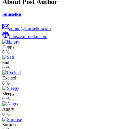
About Post Author
Sumselku
admin@sumselku.com
https://sumselku.com
Happy
0
%
Sad
0
%
Excited
0
%
Sleepy
0
%
Angry
0
%
Surprise