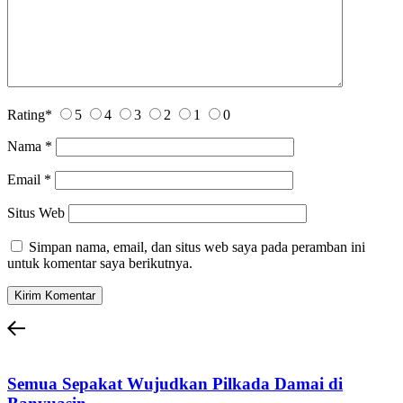
Rating
*
5
4
3
2
1
0
Nama
*
Email
*
Situs Web
Simpan nama, email, dan situs web saya pada peramban ini
untuk komentar saya berikutnya.
Semua Sepakat Wujudkan Pilkada Damai di