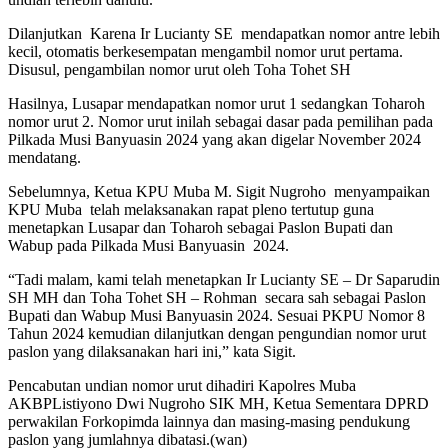
Dilanjutkan Karena Ir Lucianty SE mendapatkan nomor antre lebih
kecil, otomatis berkesempatan mengambil nomor urut pertama.
Disusul, pengambilan nomor urut oleh Toha Tohet SH
Hasilnya, Lusapar mendapatkan nomor urut 1 sedangkan Toharoh
nomor urut 2. Nomor urut inilah sebagai dasar pada pemilihan pada
Pilkada Musi Banyuasin 2024 yang akan digelar November 2024
mendatang.
Sebelumnya, Ketua KPU Muba M. Sigit Nugroho menyampaikan
KPU Muba telah melaksanakan rapat pleno tertutup guna
menetapkan Lusapar dan Toharoh sebagai Paslon Bupati dan
Wabup pada Pilkada Musi Banyuasin 2024.
“Tadi malam, kami telah menetapkan Ir Lucianty SE – Dr Saparudin
SH MH dan Toha Tohet SH – Rohman secara sah sebagai Paslon
Bupati dan Wabup Musi Banyuasin 2024. Sesuai PKPU Nomor 8
Tahun 2024 kemudian dilanjutkan dengan pengundian nomor urut
paslon yang dilaksanakan hari ini,” kata Sigit.
Pencabutan undian nomor urut dihadiri Kapolres Muba
AKBPListiyono Dwi Nugroho SIK MH, Ketua Sementara DPRD
perwakilan Forkopimda lainnya dan masing-masing pendukung
paslon yang jumlahnya dibatasi.(wan)