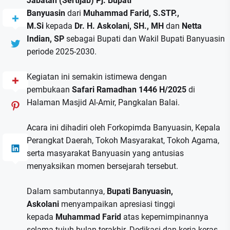
Jabatan (Sertijab) Pj. Bupati
Banyuasin
dari
Muhammad Farid, S.STP.,
M.Si
kepada
Dr. H. Askolani, SH., MH
dan
Netta
Indian, SP
sebagai Bupati dan Wakil Bupati Banyuasin
periode 2025-2030.
Kegiatan ini semakin istimewa dengan
pembukaan
Safari Ramadhan 1446 H/2025
di
Halaman Masjid Al-Amir, Pangkalan Balai.
Acara ini dihadiri oleh Forkopimda Banyuasin, Kepala
Perangkat Daerah, Tokoh Masyarakat, Tokoh Agama,
serta masyarakat Banyuasin yang antusias
menyaksikan momen bersejarah tersebut.
Dalam sambutannya,
Bupati Banyuasin,
Askolani
menyampaikan apresiasi tinggi
kepada
Muhammad Farid
atas kepemimpinannya
selama tujuh bulan terakhir. Dedikasi dan kerja keras