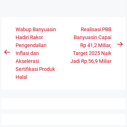
Navigasi
Wabup Banyuasin
Realisasi PBB
pos
Hadiri Rakor
Banyuasin Capai
Pengendalian
Rp 41,2 Miliar,
N
Inflasi dan
Target 2025 Naik
Previous
po
Akselerasi
Jadi Rp 56,9 Miliar
post:
Sertifikasi Produk
Halal