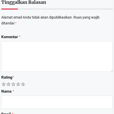
Tinggalkan Balasan
Alamat email Anda tidak akan dipublikasikan.
Ruas yang wajib
ditandai
*
Komentar
*
Rating
*
1
2
3
4
5
Nama
*