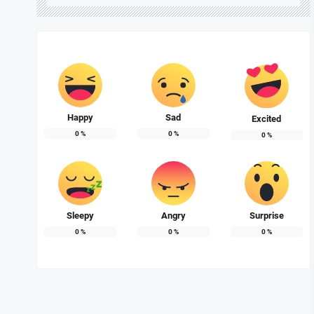
Happy
Sad
Excited
0
%
0
%
0
%
Sleepy
Angry
Surprise
0
%
0
%
0
%