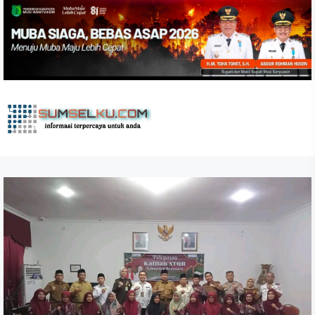
Skip
to
the
content
sumselku.com