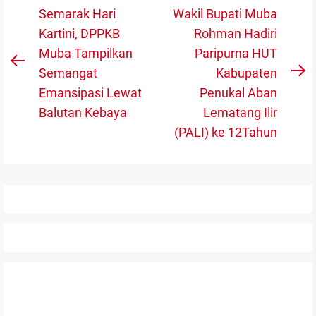
Navigasi
Semarak Hari
Wakil Bupati Muba
pos
Kartini, DPPKB
Rohman Hadiri
Muba Tampilkan
Paripurna HUT
Previous
Semangat
Kabupaten
N
post:
Emansipasi Lewat
Penukal Aban
po
Balutan Kebaya
Lematang Ilir
(PALI) ke 12Tahun