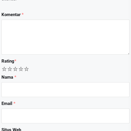
Komentar
*
Rating
*
1
2
3
4
5
Nama
*
Email
*
Situs Web