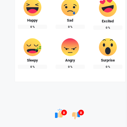
Happy
Sad
Excited
0
%
0
%
0
%
Sleepy
Angry
Surprise
0
%
0
%
0
%
0
0