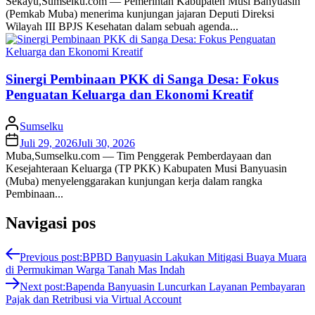
Sekayu,Sumselku.com — Pemerintah Kabupaten Musi Banyuasin
(Pemkab Muba) menerima kunjungan jajaran Deputi Direksi
Wilayah III BPJS Kesehatan dalam sebuah agenda...
Sinergi Pembinaan PKK di Sanga Desa: Fokus
Penguatan Keluarga dan Ekonomi Kreatif
Sumselku
Juli 29, 2026
Juli 30, 2026
Muba,Sumselku.com — Tim Penggerak Pemberdayaan dan
Kesejahteraan Keluarga (TP PKK) Kabupaten Musi Banyuasin
(Muba) menyelenggarakan kunjungan kerja dalam rangka
Pembinaan...
Navigasi pos
Previous post:
BPBD Banyuasin Lakukan Mitigasi Buaya Muara
di Permukiman Warga Tanah Mas Indah
Next post:
Bapenda Banyuasin Luncurkan Layanan Pembayaran
Pajak dan Retribusi via Virtual Account