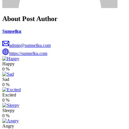
About Post Author
Sumselku
admin@sumselku.com
https://sumselku.com
Happy
0
%
Sad
0
%
Excited
0
%
Sleepy
0
%
Angry