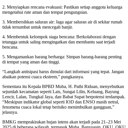
2. Menyiapkan rencana evakuasi: Pastikan setiap anggota keluarga
mengetahui rute aman dan tempat pengungsian.
3. Membersihkan saluran air: Jaga agar saluran air di sekitar rumah
tidak tersumbat untuk mencegah banjir.
4. Membentuk kelompok siaga bencana: Berkolaborasi dengan
tetangga untuk saling mengingatkan dan membantu saat terjadi
bencana.
5. Mengamankan barang berharga: Simpan barang-barang penting
di tempat yang aman dan tinggi.
“Langkah antisipasi harus dimulai dari informasi yang tepat. Jangan
abaikan potensi cuaca ekstrem,” pungkasnya.
Sementara itu Kepala BPBD Muba, H. Pathi Riduan, menyebutkan
sejumlah kecamatan seperti Lais, Sungai Lilin, Keluang, Bayung
Lencir, Lalan, Tungkal Jaya, dan Babat Supat berpotensi terdampak.
“Meskipun indikator global seperti IOD dan ENSO masih netral,
fenomena cuaca lokal tetap berisiko menimbulkan gangguan,”
jelasnya.
BMKG memprakirakan hujan intens akan terjadi pada 21–23 Mei
2025 di beberapa wilayah, termasuk Muba, Banyuasin, OKU, OKU