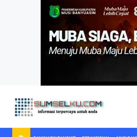
Skip
to
the
content
sumselku.com