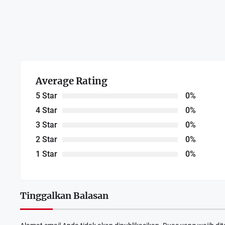
Average Rating
5 Star
0%
4 Star
0%
3 Star
0%
Dewan Deng
2 Star
0%
APRIL 6
1 Star
0%
Tinggalkan Balasan
RDP Komisi
FEBRUAR