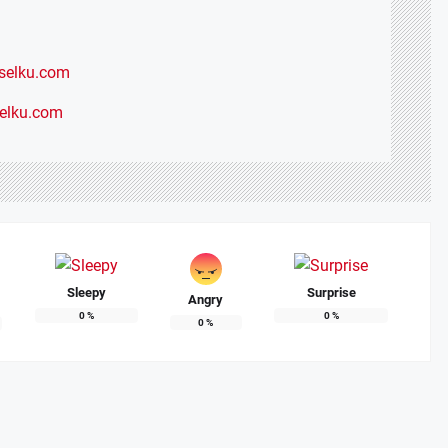
elku.com
selku.com
Sleepy
Surprise
Angry
0
%
0
%
0
%