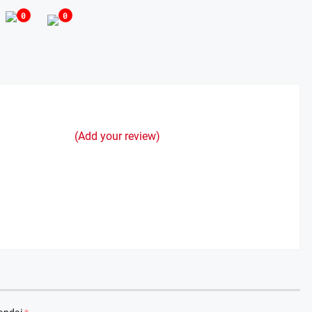
0
0
(Add your review)
arkan Nota Pengantar LKPJ Bupati Banyuasin Tahun 2025
, 2026
 II DPRD Kabupaten Banyuasin Tekankan Kepatuhan Regulasi Perusahaa
I 26, 2026