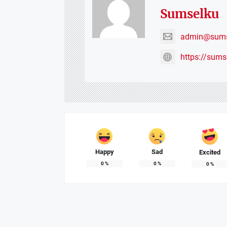
Sumselku
admin@sums
https://sum
Happy
Sad
Excited
0
%
0
%
0
%