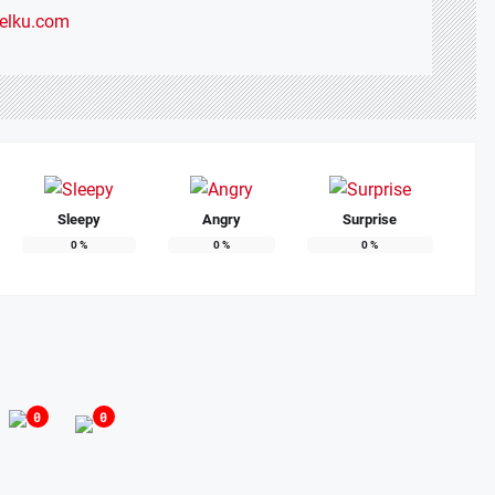
selku.com
Sleepy
Angry
Surprise
0
%
0
%
0
%
arkan Nota Pengantar LKPJ Bupati Banyuasin Tahun 2025
, 2026
0
0
 II DPRD Kabupaten Banyuasin Tekankan Kepatuhan Regulasi Perusahaa
I 26, 2026