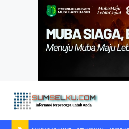
Skip
to
the
content
sumselku.com