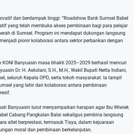
novatif dan berdampak tinggi: “Roadshow Bank Sumsel Babel
iatif yang telah membuka akses pembinaan bagi para pelajar
aerah di Sumsel. Program ini mendapat dukungan langsung
menjadi pionir kolaborasi antara sektor perbankan dengan
.
n KONI Banyuasin masa bhakti 2025–2029 berhasil mencuri
asin Dr. H. Askolani, S.H., M.H., Wakil Bupati Netta Indiani,
l, seluruh Kepala OPD, serta tokoh masyarakat. Ia tampil
msel yang lahir dari kolaborasi antara pembinaan
esif.
pati Banyuasin turut menyampaikan harapan agar Ibu Wiwiek
bel Cabang Pangkalan Balai sekaligus pembina langsung
ara atlet berprestasi, termasuk Tisya, dalam kejuaraan
kungan moral dan pembinaan berkelanjutan.