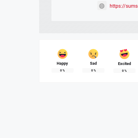
https://sum
Happy
Sad
Excited
0
%
0
%
0
%
Dewan Deng
APRIL 6
RDP Komisi
FEBRUAR