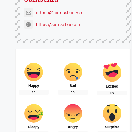
admin@sumselku.com
https://sumselku.com
Happy
Sad
Excited
0
%
0
%
0
%
Sleepy
Angry
Surprise