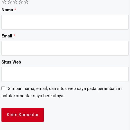
1
2
3
4
5
Nama
*
Email
*
Situs Web
Simpan nama, email, dan situs web saya pada peramban ini
untuk komentar saya berikutnya.