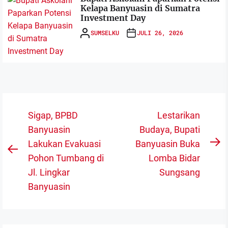
Kelapa Banyuasin di Sumatra
Investment Day
SUMSELKU
JULI 26, 2026
Navigasi
Sigap, BPBD
Lestarikan
pos
Banyuasin
Budaya, Bupati
Lakukan Evakuasi
Banyuasin Buka
N
Previous
Pohon Tumbang di
Lomba Bidar
po
post:
Jl. Lingkar
Sungsang
Banyuasin