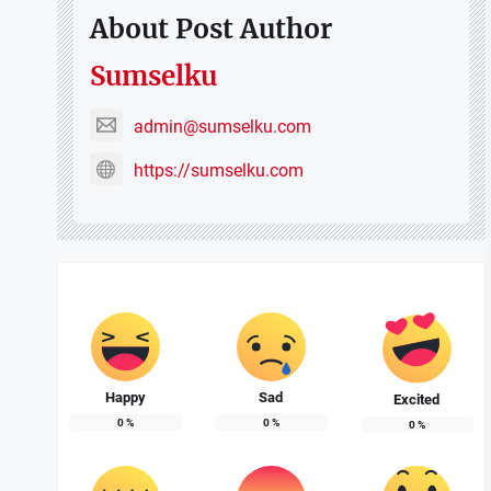
About Post Author
Sumselku
admin@sumselku.com
https://sumselku.com
Happy
Sad
Excited
0
%
0
%
0
%