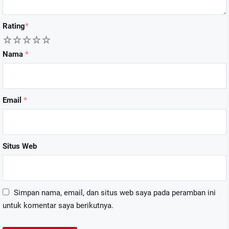
Rating
*
1
2
3
4
5
Nama
*
Email
*
Situs Web
Simpan nama, email, dan situs web saya pada peramban ini
untuk komentar saya berikutnya.