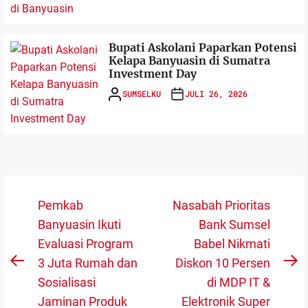
Bupati Askolani Paparkan Potensi
Kelapa Banyuasin di Sumatra
Investment Day
SUMSELKU
JULI 26, 2026
Navigasi
Pemkab
Nasabah Prioritas
pos
Banyuasin Ikuti
Bank Sumsel
Evaluasi Program
Babel Nikmati
3 Juta Rumah dan
Diskon 10 Persen
Previous
N
Sosialisasi
di MDP IT &
post:
po
Jaminan Produk
Elektronik Super