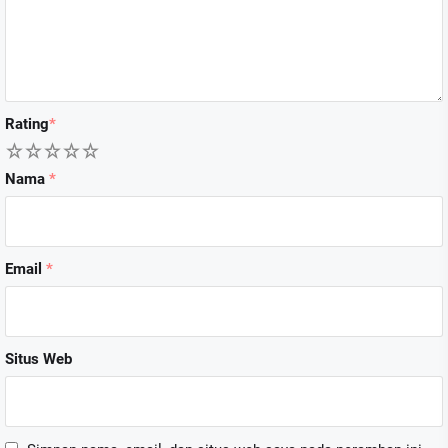
Rating
*
1
2
3
4
5
Nama
*
Email
*
Situs Web