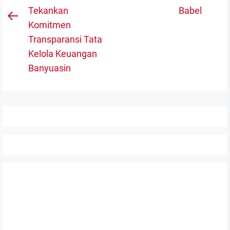
po
Tekankan
Babel
Previous
Komitmen
post:
Transparansi Tata
Kelola Keuangan
Banyuasin