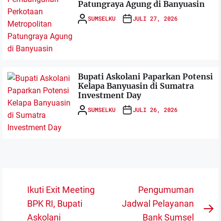
Patungraya Agung di Banyuasin
SUMSELKU
JULI 27, 2026
Bupati Askolani Paparkan Potensi
Kelapa Banyuasin di Sumatra
Investment Day
SUMSELKU
JULI 26, 2026
Navigasi
Ikuti Exit Meeting
Pengumuman
pos
BPK RI, Bupati
Jadwal Pelayanan
N
Askolani
Bank Sumsel