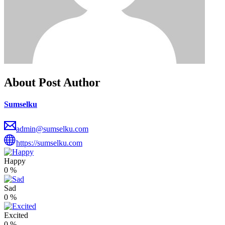
About Post Author
Sumselku
admin@sumselku.com
https://sumselku.com
Happy
0
%
Sad
0
%
Excited
0
%