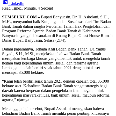
LinkedIn
Read Time:
1 Minute, 4 Second
SUMSELKU.COM –
Bupati Banyuasin, Dr. H. Askolani, S.H.,
M.H., menyambut baik Kunjungan dan Sosialisasi dari Tim Badan
Bank Tanah dalam rangka Perolehan Tanah Hak Pengelolaan dan
Program Reforma Agraria Badan Bank Tanah di Kabupaten
Banyuasin yang dilaksanakan di Ruang Rapat Guest House Rumah
Dinas Bupati Banyuasin, Selasa (21/4).
Dalam paparannya, Tenaga Ahli Badan Bank Tanah, Dr. Yagus
Suyadi, S.H., M.Si., menjelaskan bahwa Badan Bank Tanah
merupakan lembaga khusus yang dibentuk untuk mengelola tanah
negara bagi kepentingan umum, sosial, dan reforma agraria.
Lembaga ini telah berdiri sejak tahun 2021 dengan total aset
mencapai 35.000 hektare.
“Kami telah berdiri sejak tahun 2021 dengan capaian total 35.000
hektare aset. Kehadiran Badan Bank Tanah sangat strategis bagi
daerah karena berperan dalam pengelolaan tanah negara untuk
kepentingan masyarakat luas, baik umum, sosial, maupun reforma
agraria,” ujarnya.
Menanggapi hal tersebut, Bupati Askolani menegaskan bahwa
kehadiran Badan Bank Tanah memiliki peran penting, khususnya