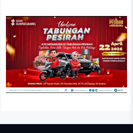
Dewan Dengarkan Nota Pengantar LKPJ Bupati
Banyuasin Tahun 2025
APRIL 6, 2026
RDP Komisi II DPRD Kabupaten Banyuasin Tekankan
Kepatuhan Regulasi Perusahaan SCR
FEBRUARI 26, 2026
Anggaran Dipangkas, DPRD Banyuasin Tetap
Perjuangkan Aspirasi Warga
FEBRUARI 20, 2026
Reses I DPRD Banyuasin 2026, Wakil Rakyat Dapil 5
Tampung Aspirasi Masyarakat
FEBRUARI 15, 2026
Anggota DPRD Banyuasin Syaripudin Serap Aspirasi
Petani di Desa Sungai Rebo
OKTOBER 2, 2025