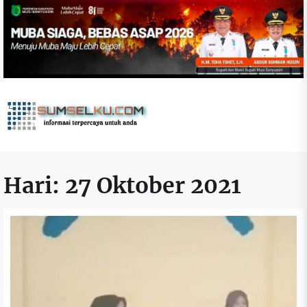
Skip
to
the
content
sumselku.com
Hari:
27 Oktober 2021