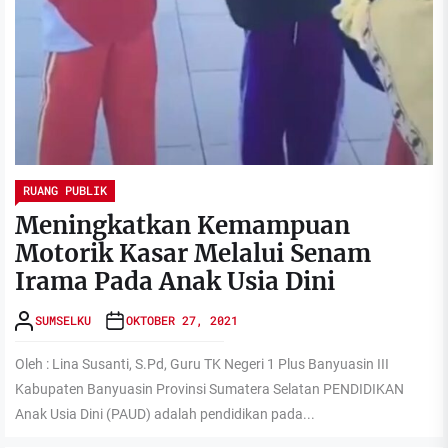
RUANG PUBLIK
Meningkatkan Kemampuan
Motorik Kasar Melalui Senam
Irama Pada Anak Usia Dini
SUMSELKU
OKTOBER 27, 2021
Oleh : Lina Susanti, S.Pd, Guru TK Negeri 1 Plus Banyuasin III
Kabupaten Banyuasin Provinsi Sumatera Selatan PENDIDIKAN
Anak Usia Dini (PAUD) adalah pendidikan pada...