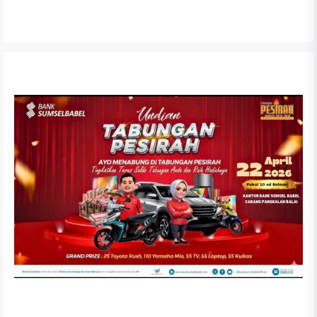
Dewan Dengarkan Nota Pengantar LKPJ Bupati
Banyuasin Tahun 2025
APRIL 6, 2026
RDP Komisi II DPRD Kabupaten Banyuasin Tekankan
Kepatuhan Regulasi Perusahaan SCR
FEBRUARI 26, 2026
Anggaran Dipangkas, DPRD Banyuasin Tetap
Perjuangkan Aspirasi Warga
FEBRUARI 20, 2026
Reses I DPRD Banyuasin 2026, Wakil Rakyat Dapil 5
Tampung Aspirasi Masyarakat
FEBRUARI 15, 2026