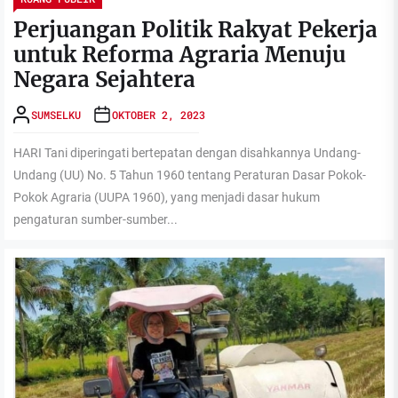
Perjuangan Politik Rakyat Pekerja
untuk Reforma Agraria Menuju
Negara Sejahtera
SUMSELKU
OKTOBER 2, 2023
HARI Tani diperingati bertepatan dengan disahkannya Undang-
Undang (UU) No. 5 Tahun 1960 tentang Peraturan Dasar Pokok-
Pokok Agraria (UUPA 1960), yang menjadi dasar hukum
pengaturan sumber-sumber...