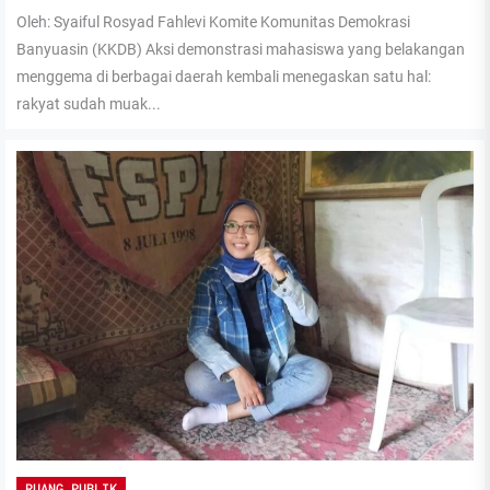
Oleh: Syaiful Rosyad Fahlevi Komite Komunitas Demokrasi
Banyuasin (KKDB) Aksi demonstrasi mahasiswa yang belakangan
menggema di berbagai daerah kembali menegaskan satu hal:
rakyat sudah muak...
RUANG PUBLIK