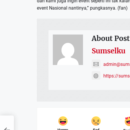
dan kami juga ingin event seperti ini tak k
event Nasional nantinya,” pungkasnya. (fan)
About Post
Sumselku
admin@sums
https://sum
an
Happy
Sad