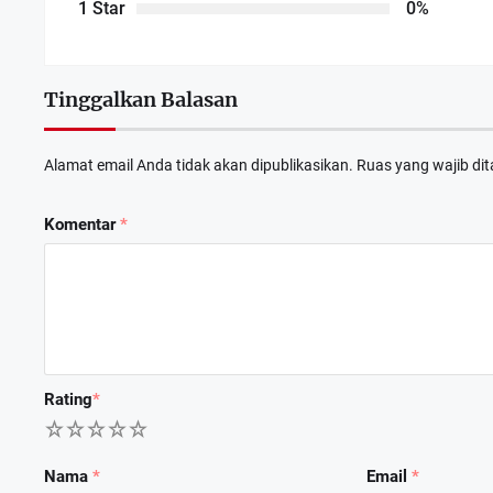
1 Star
0%
Tinggalkan Balasan
Alamat email Anda tidak akan dipublikasikan.
Ruas yang wajib di
Komentar
*
Rating
*
1
2
3
4
5
Nama
*
Email
*