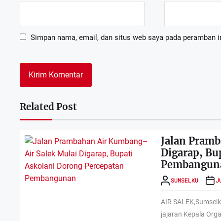
Simpan nama, email, dan situs web saya pada peramban in
Related Post
Dewan Deng
Jalan Pramb
APRIL 6
Digarap, Bu
Pembangun
SUMSELKU
J
AIR SALEK,Sumselku
RDP Komisi
jajaran Kepala Org
FEBRUAR