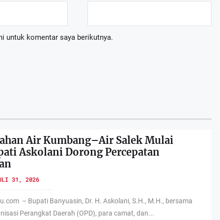
i untuk komentar saya berikutnya.
arkan Nota Pengantar LKPJ Bupati Banyuasin Tahun 2025
ahan Air Kumbang–Air Salek Mulai
, 2026
pati Askolani Dorong Percepatan
an
ULI 31, 2026
.com – Bupati Banyuasin, Dr. H. Askolani, S.H., M.H., bersama
 II DPRD Kabupaten Banyuasin Tekankan Kepatuhan Regulasi Perusahaa
anisasi Perangkat Daerah (OPD), para camat, dan...
I 26, 2026