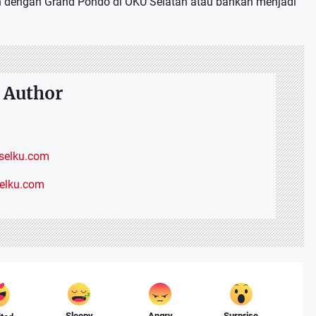
alah dengan Grand Pondo di OKU Selatan atau bahkan menjadi
 Author
elku.com
selku.com
Sleepy
Angry
Surprise