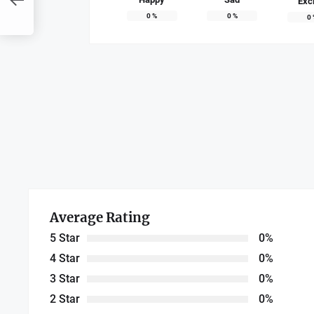
Exc
a
0
%
0
%
0
Average Rating
5 Star
0%
4 Star
0%
3 Star
0%
2 Star
0%