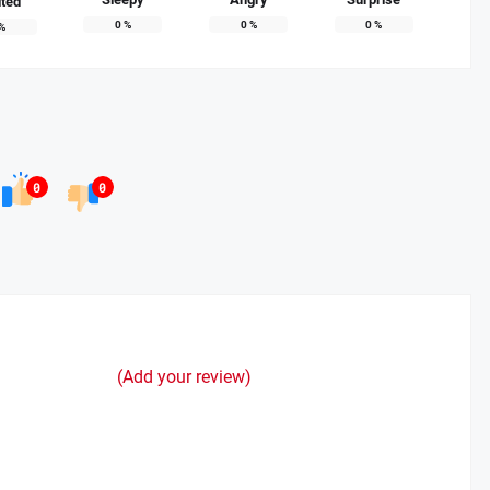
ited
0
%
0
%
0
%
%
0
0
(Add your review)