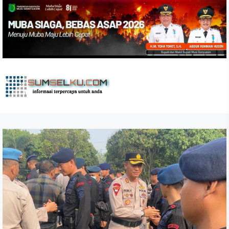
Skip
to
the
content
sumselku.com