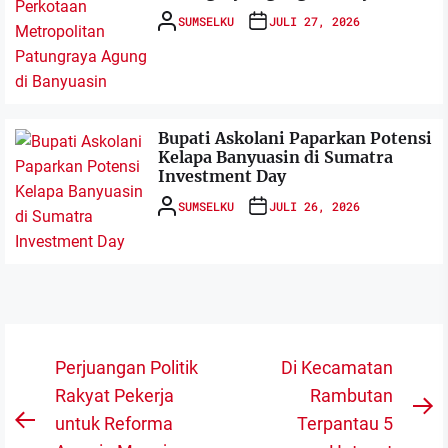
SUMSELKU
JULI 27, 2026
Bupati Askolani Paparkan Potensi
Kelapa Banyuasin di Sumatra
Investment Day
SUMSELKU
JULI 26, 2026
Navigasi
Perjuangan Politik
Di Kecamatan
pos
Rakyat Pekerja
Rambutan
N
untuk Reforma
Terpantau 5
Previous