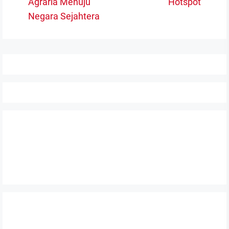
po
Agraria Menuju
Hotspot
post:
Negara Sejahtera