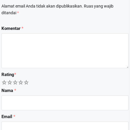
Alamat email Anda tidak akan dipublikasikan.
Ruas yang wajib
ditandai
*
Komentar
*
Rating
*
1
2
3
4
5
Nama
*
Email
*