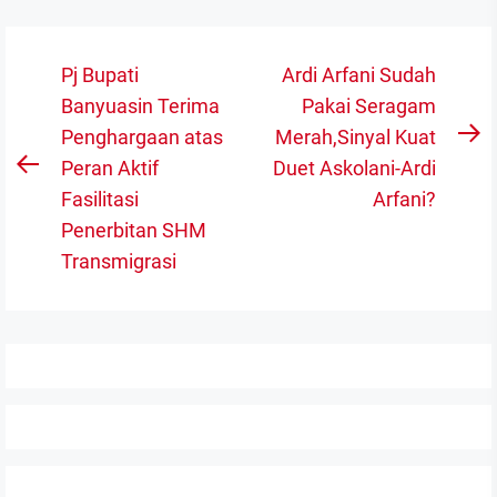
Navigasi
Pj Bupati
Ardi Arfani Sudah
pos
Banyuasin Terima
Pakai Seragam
Penghargaan atas
Merah,Sinyal Kuat
N
Peran Aktif
Duet Askolani-Ardi
Previous
po
Fasilitasi
Arfani?
post:
Penerbitan SHM
Transmigrasi