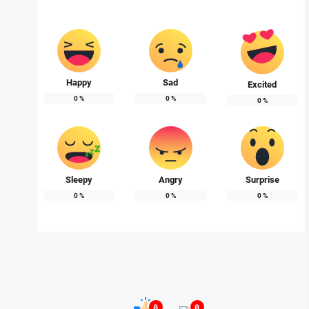
Happy
Sad
Excited
0
%
0
%
0
%
Sleepy
Angry
Surprise
0
%
0
%
0
%
0
0