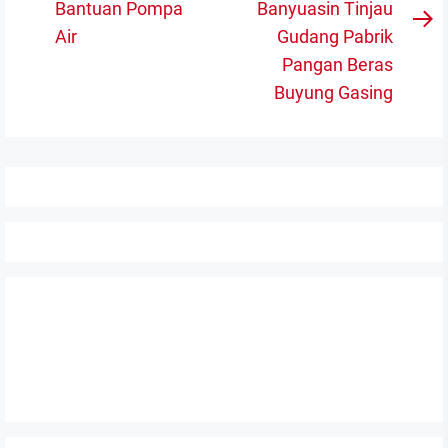
Previous
Bantuan Pompa
Banyuasin Tinjau
post:
N
Air
Gudang Pabrik
po
Pangan Beras
Buyung Gasing