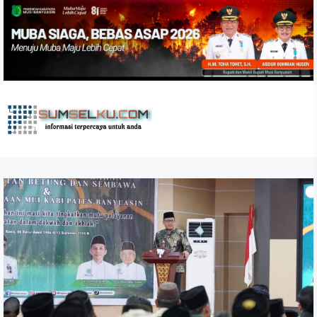
Skip
to
the
content
sumselku.com