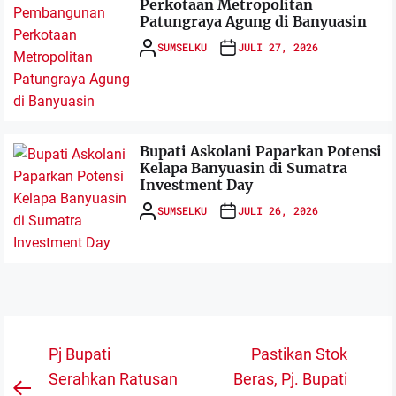
Perkotaan Metropolitan
Patungraya Agung di Banyuasin
SUMSELKU
JULI 27, 2026
Bupati Askolani Paparkan Potensi
Kelapa Banyuasin di Sumatra
Investment Day
SUMSELKU
JULI 26, 2026
Navigasi
Pj Bupati
Pastikan Stok
pos
Serahkan Ratusan
Beras, Pj. Bupati