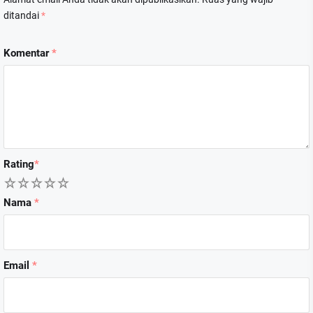
ditandai
*
Komentar
*
Rating
*
1
2
3
4
5
Nama
*
Email
*