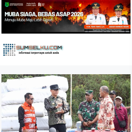
Skip
to
the
content
sumselku.com