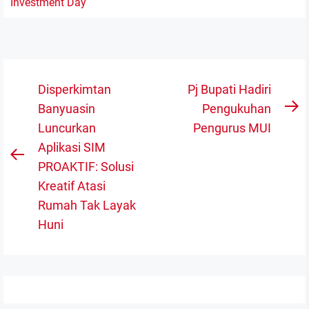
Navigasi
Disperkimtan
Pj Bupati Hadiri
pos
Banyuasin
Pengukuhan
N
Luncurkan
Pengurus MUI
po
Aplikasi SIM
Previous
PROAKTIF: Solusi
post:
Kreatif Atasi
Rumah Tak Layak
Huni