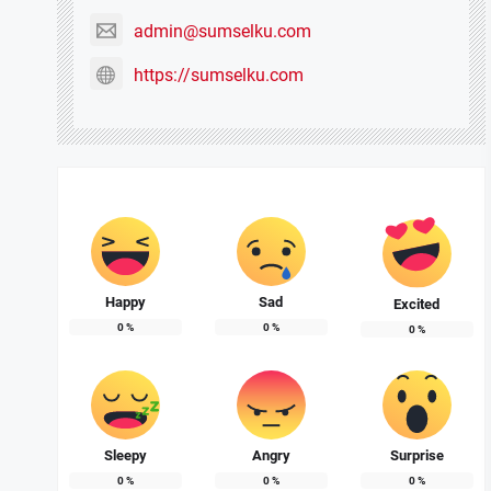
admin@sumselku.com
https://sumselku.com
Happy
Sad
Excited
0
%
0
%
0
%
Sleepy
Angry
Surprise
0
%
0
%
0
%