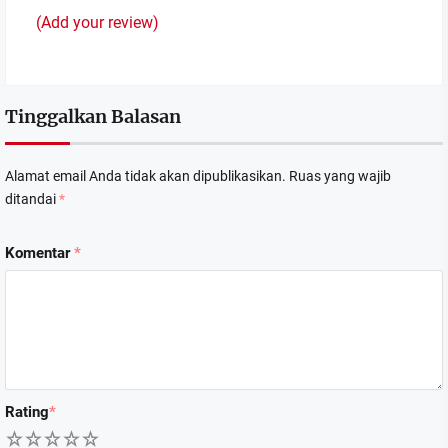
(Add your review)
Tinggalkan Balasan
Alamat email Anda tidak akan dipublikasikan.
Ruas yang wajib
ditandai
*
Komentar
*
Rating
*
1
2
3
4
5