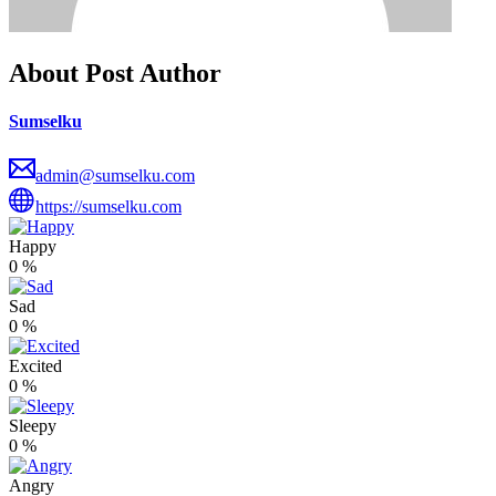
About Post Author
Sumselku
admin@sumselku.com
https://sumselku.com
Happy
0
%
Sad
0
%
Excited
0
%
Sleepy
0
%
Angry