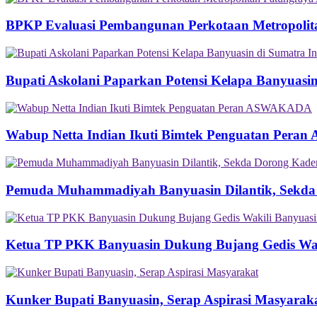
BPKP Evaluasi Pembangunan Perkotaan Metropolit
Bupati Askolani Paparkan Potensi Kelapa Banyuasi
Wabup Netta Indian Ikuti Bimtek Penguatan Per
Pemuda Muhammadiyah Banyuasin Dilantik, Sekda
Ketua TP PKK Banyuasin Dukung Bujang Gedis Wakil
Kunker Bupati Banyuasin, Serap Aspirasi Masyarak