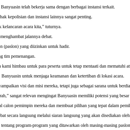
nyuasin telah bekerja sama dengan berbagai instansi terkait.
 kepolisian dan instansi lainnya sangat penting.
 kelancaran acara kita,” tuturnya.
 menghambat jalannya debat.
n (paslon) yang diizinkan untuk hadir.
ng tim pemenangan.
n kami himbau untuk para peserta untuk tetap mentaati dan mematuhi a
Banyuasin untuk menjaga keamanan dan ketertiban di lokasi acara.
ampaikan visi dan misi mereka, tetapi juga sebagai sarana untuk berd
ah,” sangat relevan mengingat Banyuasin memiliki potensi yang besa
al calon pemimpin mereka dan membuat pilihan yang tepat dalam pemi
t secara langsung melalui siaran langsung yang akan disediakan oleh
am tentang program-program yang ditawarkan oleh masing-masing pasl