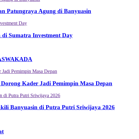
an Patungraya Agung di Banyuasin
n di Sumatra Investment Day
an ASWAKADA
 Dorong Kader Jadi Pemimpin Masa Depan
i Banyuasin di Putra Putri Sriwijaya 2026
at