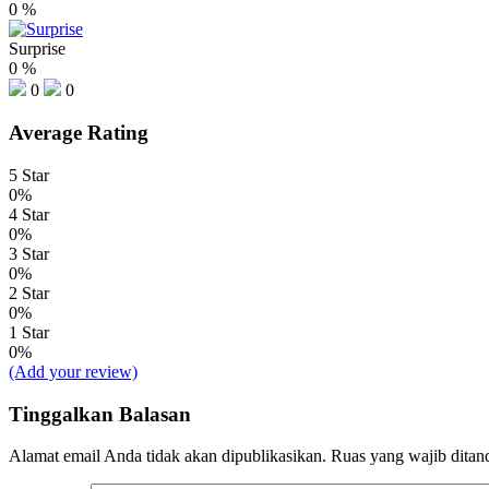
0
%
Surprise
0
%
0
0
Average Rating
5 Star
0%
4 Star
0%
3 Star
0%
2 Star
0%
1 Star
0%
(Add your review)
Tinggalkan Balasan
Alamat email Anda tidak akan dipublikasikan.
Ruas yang wajib ditan