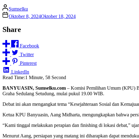
Sumselku
Oktober 8, 2024
Oktober 18, 2024
Share
Facebook
Twitter
Pinterest
LinkedIn
Read Time:
1 Minute, 58 Second
BANYUASIN, Sumselku.com
– Komisi Pemilihan Umum (KPU) Ban
Graha Sedulang Setudung, mulai pukul 19.00 WIB.
Debat ini akan mengangkat tema “Kesejahteraan Sosial dan Kemajuan
Ketua KPU Banyuasin, Aang Midharta, mengungkapkan bahwa persiap
“Kami tinggal melakukan perapian dan finishing di lokasi debat,” uja
Menurut Aang, persiapan yang matang ini diharapkan dapat menduku