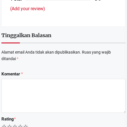
(Add your review)
Tinggalkan Balasan
Alamat email Anda tidak akan dipublikasikan.
Ruas yang wajib
ditandai
*
Komentar
*
Rating
*
1
2
3
4
5