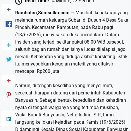
Read Time:
4 Minute, 23 Second
Rambutan,Sumselku.com
— Musibah kebakaran yang
melanda rumah keluarga Subari di Dusun 4 Desa Suka
Pindah, Kecamatan Rambutan, pada Rabu pagi
(18/6/2025), menyisakan duka mendalam. Dalam
insiden yang terjadi sekitar pukul 08.00 WIB tersebut,
seluruh bagian rumah dan isinya ludes dilalap si jago
merah. Kebakaran yang diduga akibat korsleting listrik
itu menyebabkan kerugian materil yang ditaksir
mencapai Rp200 juta.
Namun, di tengah kesedihan yang menyelimuti,
secercah harapan datang dari pemerintah Kabupaten
Banyuasin. Sebagai bentuk kepedulian dan kehadiran
nyata di tengah warganya yang tertimpa musibah,
Wakil Bupati Banyuasin, Netta Indian, S.P., turun
langsung ke lokasi kejadian pada Kamis (19/6/2025).
Didampingi Kepala Dinas Sosial Kabupaten Banyuasin,