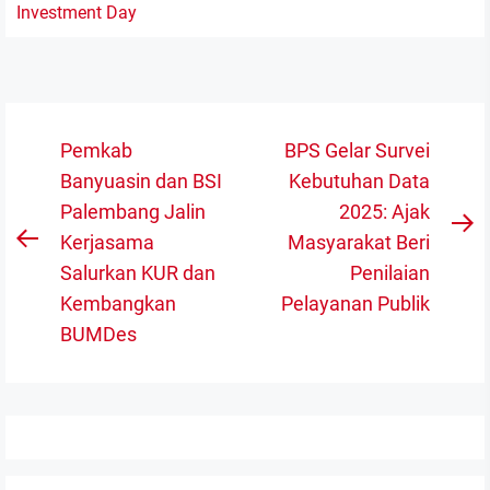
Navigasi
Pemkab
BPS Gelar Survei
pos
Banyuasin dan BSI
Kebutuhan Data
Palembang Jalin
2025: Ajak
N
Kerjasama
Masyarakat Beri
Previous
po
Salurkan KUR dan
Penilaian
post:
Kembangkan
Pelayanan Publik
BUMDes