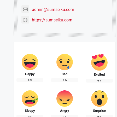
admin@sumselku.com
https://sumselku.com
Happy
Sad
Excited
0
%
0
%
0
%
Sleepy
Angry
Surprise
0
%
0
%
0
%