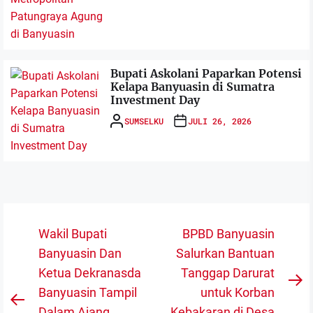
Bupati Askolani Paparkan Potensi
Kelapa Banyuasin di Sumatra
Investment Day
SUMSELKU
JULI 26, 2026
Navigasi
Wakil Bupati
BPBD Banyuasin
pos
Banyuasin Dan
Salurkan Bantuan
Ketua Dekranasda
Tanggap Darurat
N
Banyuasin Tampil
untuk Korban
Previous
po
Dalam Ajang
Kebakaran di Desa