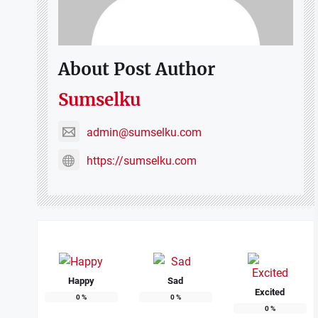
About Post Author
Sumselku
admin@sumselku.com
https://sumselku.com
Happy
Sad
Excited
0
%
0
%
0
%