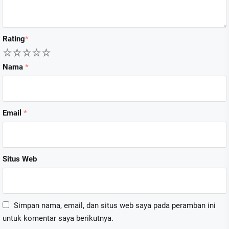
Rating
*
1
2
3
4
5
Nama
*
Email
*
Situs Web
Simpan nama, email, dan situs web saya pada peramban ini
untuk komentar saya berikutnya.