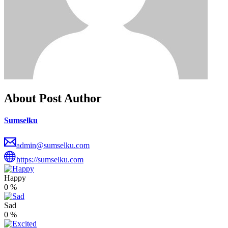
About Post Author
Sumselku
admin@sumselku.com
https://sumselku.com
Happy
0
%
Sad
0
%