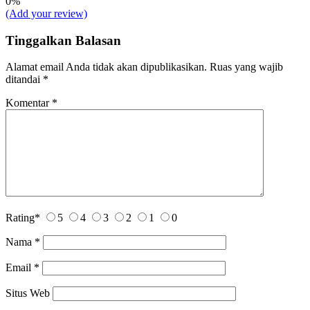
0%
(Add your review)
Tinggalkan Balasan
Alamat email Anda tidak akan dipublikasikan.
Ruas yang wajib
ditandai
*
Komentar
*
Rating
*
5
4
3
2
1
0
Nama
*
Email
*
Situs Web