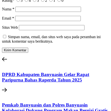
Rating
*
5
4
3
2
1
0
Nama
*
Email
*
Situs Web
Simpan nama, email, dan situs web saya pada peramban ini
untuk komentar saya berikutnya.
DPRD Kabupaten Banyuasin Gelar Rapat
Paripurna Bahas Raperda Tahun 2025
Pemkab Banyuasin dan Polres Banyuasin
Kolaborasi Dukung Program Makan Bergizi Gratis