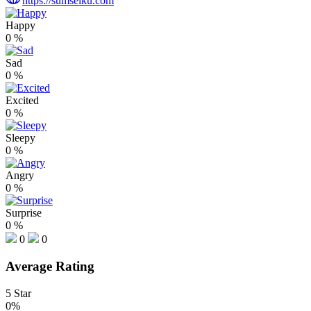
https://sumselku.com
Happy
0
%
Sad
0
%
Excited
0
%
Sleepy
0
%
Angry
0
%
Surprise
0
%
0
0
Average Rating
5 Star
0%