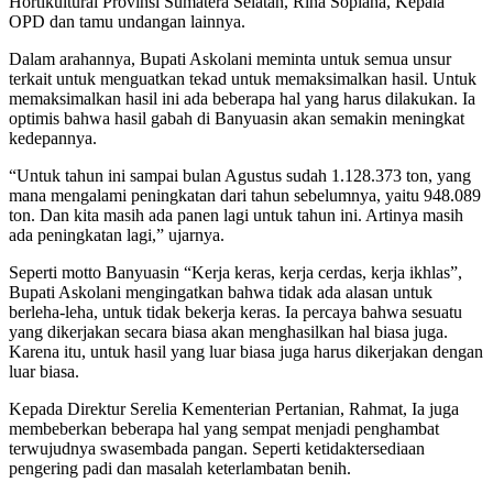
Hortikultural Provinsi Sumatera Selatan, Rina Sopiana, Kepala
OPD dan tamu undangan lainnya.
Dalam arahannya, Bupati Askolani meminta untuk semua unsur
terkait untuk menguatkan tekad untuk memaksimalkan hasil. Untuk
memaksimalkan hasil ini ada beberapa hal yang harus dilakukan. Ia
optimis bahwa hasil gabah di Banyuasin akan semakin meningkat
kedepannya.
“Untuk tahun ini sampai bulan Agustus sudah 1.128.373 ton, yang
mana mengalami peningkatan dari tahun sebelumnya, yaitu 948.089
ton. Dan kita masih ada panen lagi untuk tahun ini. Artinya masih
ada peningkatan lagi,” ujarnya.
Seperti motto Banyuasin “Kerja keras, kerja cerdas, kerja ikhlas”,
Bupati Askolani mengingatkan bahwa tidak ada alasan untuk
berleha-leha, untuk tidak bekerja keras. Ia percaya bahwa sesuatu
yang dikerjakan secara biasa akan menghasilkan hal biasa juga.
Karena itu, untuk hasil yang luar biasa juga harus dikerjakan dengan
luar biasa.
Kepada Direktur Serelia Kementerian Pertanian, Rahmat, Ia juga
membeberkan beberapa hal yang sempat menjadi penghambat
terwujudnya swasembada pangan. Seperti ketidaktersediaan
pengering padi dan masalah keterlambatan benih.