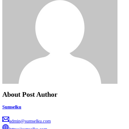
About Post Author
Sumselku
admin@sumselku.com