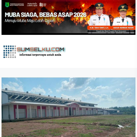
Skip
to
the
content
sumselku.com