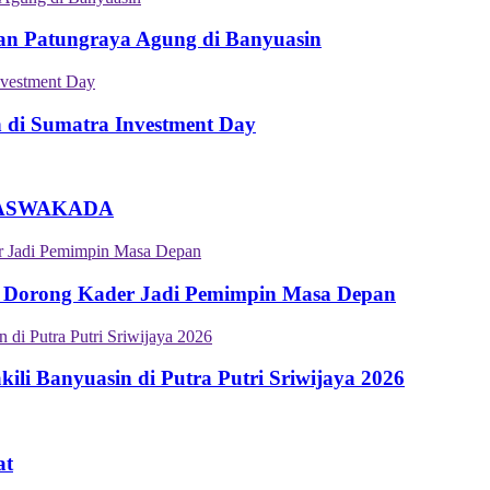
an Patungraya Agung di Banyuasin
n di Sumatra Investment Day
an ASWAKADA
 Dorong Kader Jadi Pemimpin Masa Depan
i Banyuasin di Putra Putri Sriwijaya 2026
at