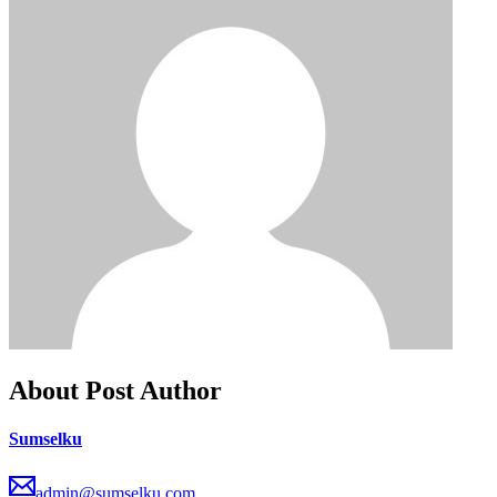
About Post Author
Sumselku
admin@sumselku.com