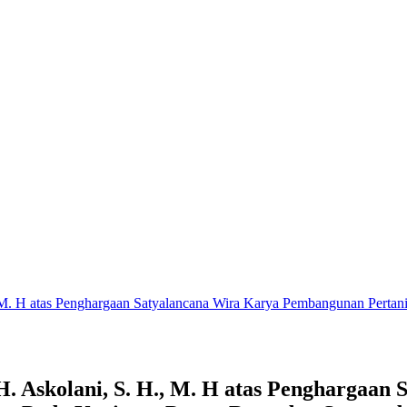
 M. H atas Penghargaan Satyalancana Wira Karya Pembangunan Pertani
 H. Askolani, S. H., M. H atas Penghargaa