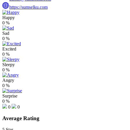
https://sumselku.com
Happy
0
%
Sad
0
%
Excited
0
%
Sleepy
0
%
Angry
0
%
Surprise
0
%
0
0
Average Rating
5 Star