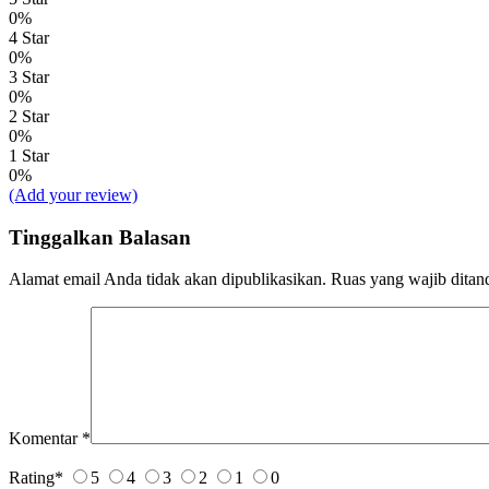
0%
4 Star
0%
3 Star
0%
2 Star
0%
1 Star
0%
(Add your review)
Tinggalkan Balasan
Alamat email Anda tidak akan dipublikasikan.
Ruas yang wajib ditan
Komentar
*
Rating
*
5
4
3
2
1
0