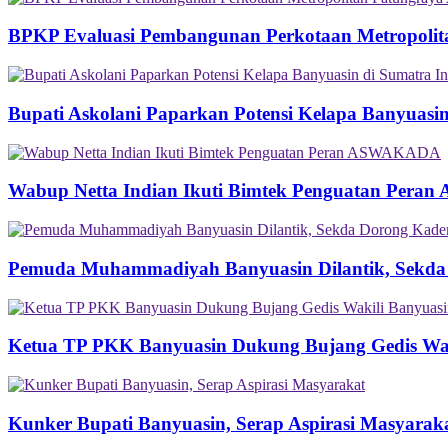
BPKP Evaluasi Pembangunan Perkotaan Metropolit
Bupati Askolani Paparkan Potensi Kelapa Banyuasi
Wabup Netta Indian Ikuti Bimtek Penguatan Per
Pemuda Muhammadiyah Banyuasin Dilantik, Sekda
Ketua TP PKK Banyuasin Dukung Bujang Gedis Wakil
Kunker Bupati Banyuasin, Serap Aspirasi Masyarak