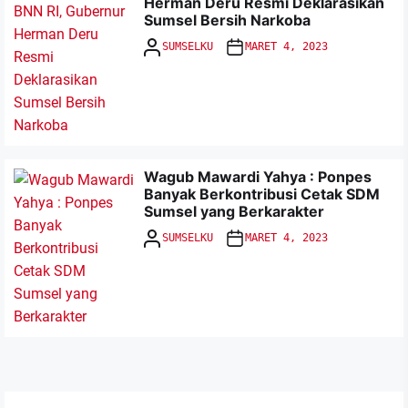
Herman Deru Resmi Deklarasikan
APRIL 6, 2026
Sumsel Bersih Narkoba
SUMSELKU
MARET 4, 2023
RDP Komisi II DPRD Kabupaten Banyuasin Tekankan
Kepatuhan Regulasi Perusahaan SCR
Wagub Mawardi Yahya : Ponpes
FEBRUARI 26, 2026
Banyak Berkontribusi Cetak SDM
Sumsel yang Berkarakter
SUMSELKU
MARET 4, 2023
Anggaran Dipangkas, DPRD Banyuasin Tetap Perjuangkan
Aspirasi Warga
FEBRUARI 20, 2026