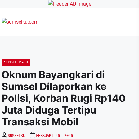
Skip
to
the
content
sumselku.com
SUMSEL MAJU
Oknum Bayangkari di
Sumsel Dilaporkan ke
Polisi, Korban Rugi Rp140
Juta Diduga Tertipu
Transaksi Mobil
SUMSELKU
FEBRUARI 26, 2026