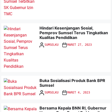
Hindari Kesenjangan Sosial,
Pemprov Sumsel Terus Tingkatkan
Kualitas Pendidikan
SUMSELKU
MARET 27, 2023
Buka Sosialisasi Produk Bank BPR
Sumsel
SUMSELKU
MARET 4, 2023
Bersama Kepala BNN RI, Gubernur
Dewan Dengarkan Nota Pengantar LKPJ Bupati Banyuasin
Tahun 2025