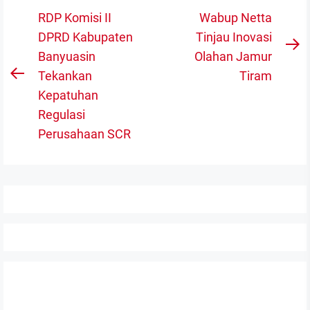
Navigasi
RDP Komisi II
Wabup Netta
pos
DPRD Kabupaten
Tinjau Inovasi
N
Banyuasin
Olahan Jamur
po
Tekankan
Tiram
Previous
Kepatuhan
post:
Reses I DPRD Banyuasin 2026, Wakil Rakyat Dapil 5
Regulasi
Tampung Aspirasi Masyarakat
Perusahaan SCR
FEBRUARI 15, 2026
Anggota DPRD Banyuasin Syaripudin Serap Aspirasi Petani
di Desa Sungai Rebo
OKTOBER 2, 2025