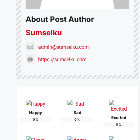
About Post Author
Sumselku
admin@sumselku.com
https://sumselku.com
Happy
Sad
Excited
0
%
0
%
0
%