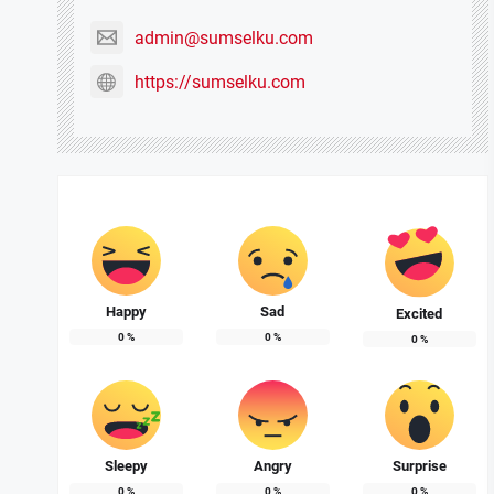
admin@sumselku.com
https://sumselku.com
Happy
Sad
Excited
0
%
0
%
0
%
Sleepy
Angry
Surprise
0
%
0
%
0
%