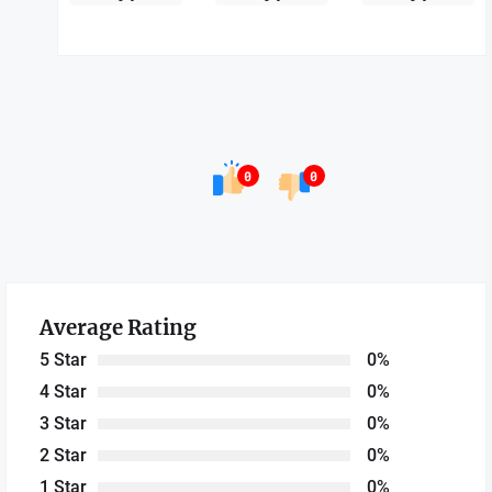
0
0
Average Rating
5 Star
0%
4 Star
0%
3 Star
0%
2 Star
0%
1 Star
0%