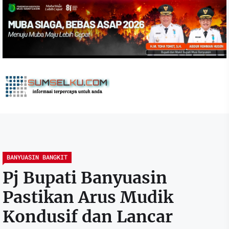
Skip
to
the
content
sumselku.com
BANYUASIN BANGKIT
Pj Bupati Banyuasin
Pastikan Arus Mudik
Kondusif dan Lancar