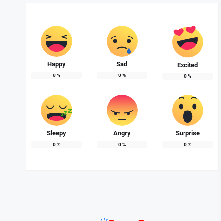
Happy
Sad
Excited
0
%
0
%
0
%
Sleepy
Angry
Surprise
0
%
0
%
0
%