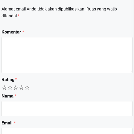
Alamat email Anda tidak akan dipublikasikan.
Ruas yang wajib
ditandai
*
Komentar
*
Rating
*
1
2
3
4
5
Nama
*
Email
*