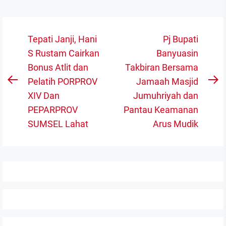
Navigasi
Tepati Janji, Hani
Pj Bupati
pos
S Rustam Cairkan
Banyuasin
Bonus Atlit dan
Takbiran Bersama
Pelatih PORPROV
Jamaah Masjid
Previous
N
XIV Dan
Jumuhriyah dan
post:
po
PEPARPROV
Pantau Keamanan
SUMSEL Lahat
Arus Mudik