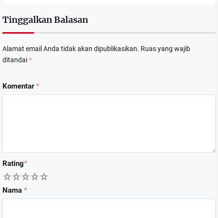
Tinggalkan Balasan
Alamat email Anda tidak akan dipublikasikan.
Ruas yang wajib
ditandai
*
Komentar
*
Rating
*
1
2
3
4
5
Nama
*