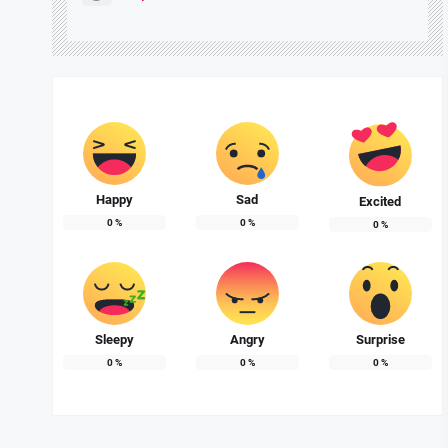
Happy
Sad
Excited
0
%
0
%
0
%
Sleepy
Angry
Surprise
0
%
0
%
0
%