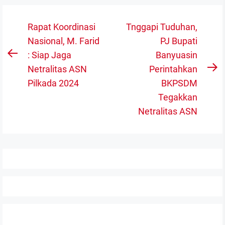
Navigasi
Rapat Koordinasi
Tnggapi Tuduhan,
pos
Nasional, M. Farid
PJ Bupati
: Siap Jaga
Banyuasin
Previous
Netralitas ASN
Perintahkan
post:
N
Pilkada 2024
BKPSDM
po
Tegakkan
Netralitas ASN