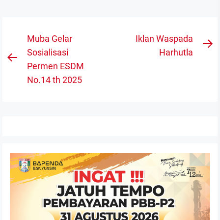
Navigasi
Muba Gelar
Iklan Waspada
N
pos
Sosialisasi
Harhutla
Previous
po
Permen ESDM
post:
No.14 th 2025