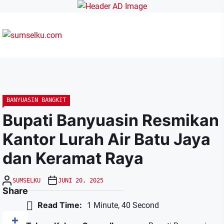
Skip
to
the
content
sumselku.com
BANYUASIN BANGKIT
Bupati Banyuasin Resmikan
Kantor Lurah Air Batu Jaya
dan Keramat Raya
SUMSELKU
JUNI 20, 2025
Share
Read Time:
1 Minute, 40 Second