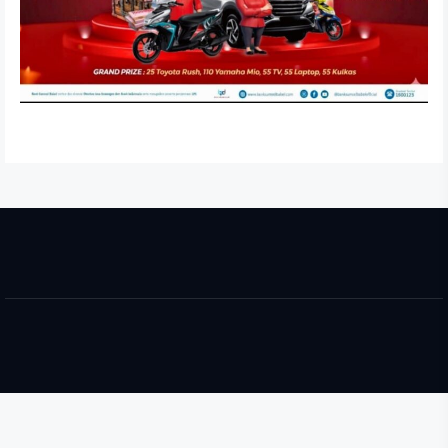
Pimpinan DPRD Banyuasin Gelar RDP Tindaklanjuti Hasil
Sidak ke PT. Bahagia Jaya Perdana
SEPTEMBER 18, 2025
DPRD Banyuasin Terima Aspirasi JPKP dan Warga Terkait
Sengketa Lahan di Desa Pangkalan Benteng
SEPTEMBER 18, 2025