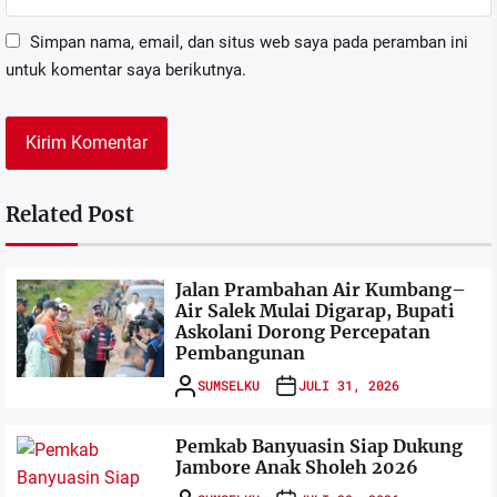
Simpan nama, email, dan situs web saya pada peramban ini
untuk komentar saya berikutnya.
Related Post
Jalan Prambahan Air Kumbang–
Air Salek Mulai Digarap, Bupati
Askolani Dorong Percepatan
Pembangunan
SUMSELKU
JULI 31, 2026
Pemkab Banyuasin Siap Dukung
Jambore Anak Sholeh 2026