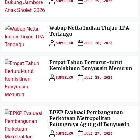
SUMSELKU
JULI 29, 2026
Wabup Netta Indian Tinjau TPA
Terlangu
SUMSELKU
JULI 28, 2026
Empat Tahun Berturut-turut
Kemiskinan Banyuasin Menurun
SUMSELKU
JULI 28, 2026
BPKP Evaluasi Pembangunan
Perkotaan Metropolitan
Patungraya Agung di Banyuasin
SUMSELKU
JULI 27, 2026