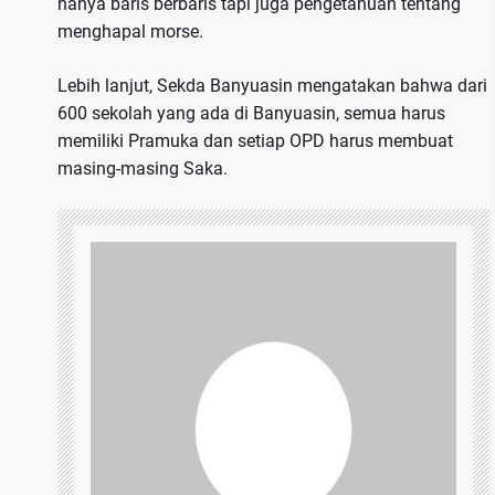
hanya baris berbaris tapi juga pengetahuan tentang
menghapal morse.
Lebih lanjut, Sekda Banyuasin mengatakan bahwa dari
600 sekolah yang ada di Banyuasin, semua harus
memiliki Pramuka dan setiap OPD harus membuat
masing-masing Saka.