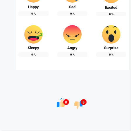
Happy
Sad
Excited
0
%
0
%
0
%
Sleepy
Angry
Surprise
0
%
0
%
0
%
0
0