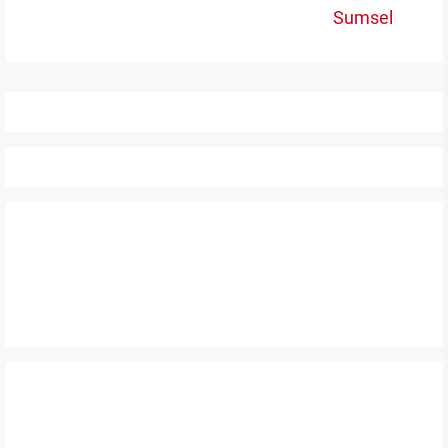
Sumsel