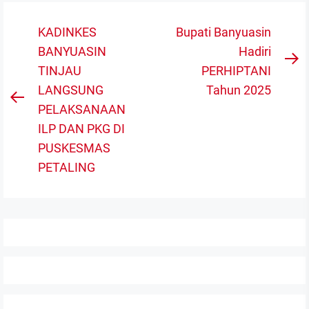
Navigasi
KADINKES
Bupati Banyuasin
pos
BANYUASIN
Hadiri
N
TINJAU
PERHIPTANI
po
LANGSUNG
Tahun 2025
Previous
PELAKSANAAN
post:
ILP DAN PKG DI
PUSKESMAS
PETALING