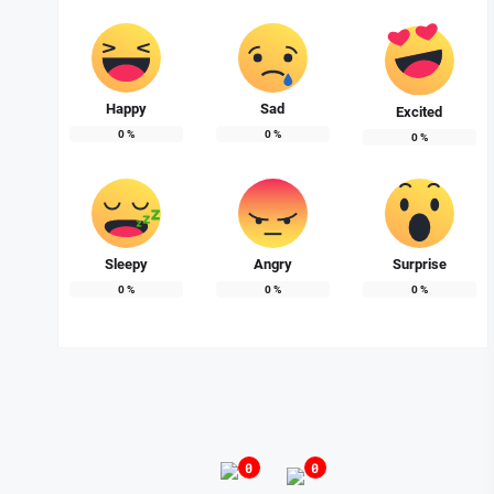
Happy
Sad
Excited
0
%
0
%
0
%
Sleepy
Angry
Surprise
0
%
0
%
0
%
0
0