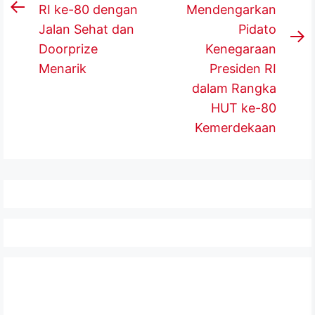
RI ke-80 dengan
Mendengarkan
Previous
Jalan Sehat dan
Pidato
post:
N
Doorprize
Kenegaraan
p
Menarik
Presiden RI
dalam Rangka
HUT ke-80
Kemerdekaan
Dewan Dengarkan Nota Pengantar LKPJ Bupati Banyuasin
Tahun 2025
APRIL 6, 2026