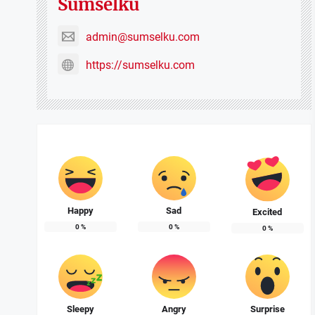
Sumselku
admin@sumselku.com
https://sumselku.com
Happy
Sad
Excited
0
%
0
%
0
%
Sleepy
Angry
Surprise