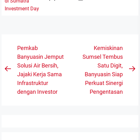
Navigasi
Pemkab
Kemiskinan
pos
Banyuasin Jemput
Sumsel Tembus
Solusi Air Bersih,
Satu Digit,
Previous
N
Jajaki Kerja Sama
Banyuasin Siap
post:
po
Infrastruktur
Perkuat Sinergi
dengan Investor
Pengentasan