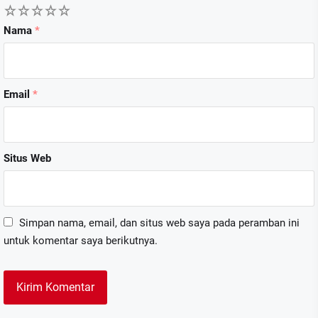
1
2
3
4
5
Nama
*
Email
*
Situs Web
Simpan nama, email, dan situs web saya pada peramban ini
untuk komentar saya berikutnya.