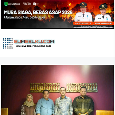
Skip
to
the
content
sumselku.com