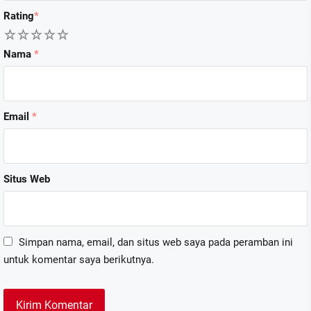
Rating
*
1
2
3
4
5
Nama
*
Email
*
Situs Web
Simpan nama, email, dan situs web saya pada peramban ini
untuk komentar saya berikutnya.