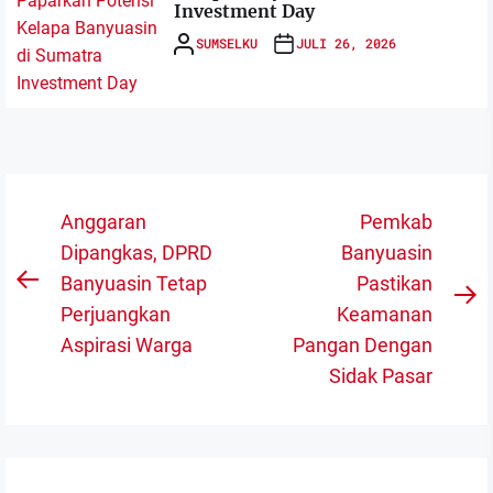
Investment Day
SUMSELKU
JULI 26, 2026
Navigasi
Anggaran
Pemkab
pos
Dipangkas, DPRD
Banyuasin
Banyuasin Tetap
Pastikan
Previous
N
Perjuangkan
Keamanan
post:
po
Aspirasi Warga
Pangan Dengan
Sidak Pasar