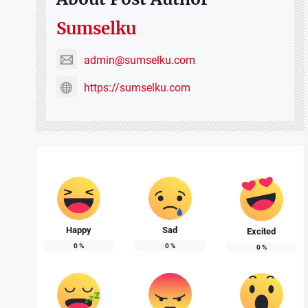
Sumselku
admin@sumselku.com
https://sumselku.com
Happy
Sad
Excited
0
%
0
%
0
%