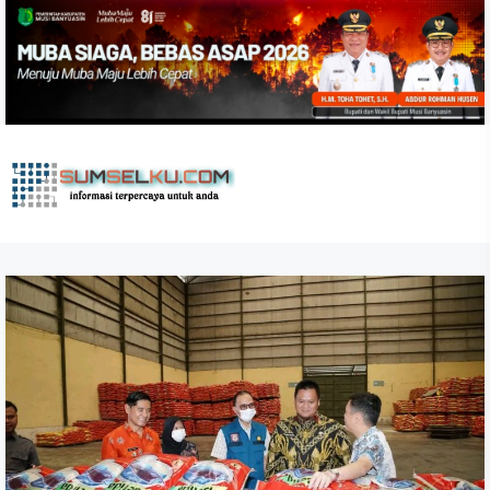
Skip
to
the
content
sumselku.com