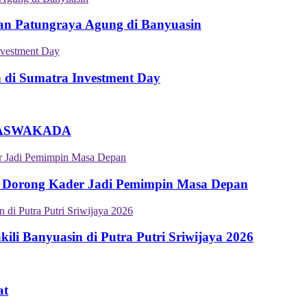
an Patungraya Agung di Banyuasin
n di Sumatra Investment Day
an ASWAKADA
 Dorong Kader Jadi Pemimpin Masa Depan
i Banyuasin di Putra Putri Sriwijaya 2026
at