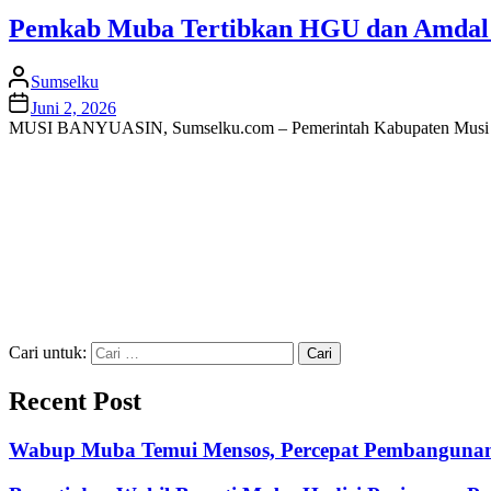
Pemkab Muba Tertibkan HGU dan Amdal P
Sumselku
Juni 2, 2026
MUSI BANYUASIN, Sumselku.com – Pemerintah Kabupaten Musi Banyuas
Cari untuk:
Recent Post
Wabup Muba Temui Mensos, Percepat Pembangunan