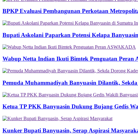
BPKP Evaluasi Pembangunan Perkotaan Metropolit
Bupati Askolani Paparkan Potensi Kelapa Banyuasi
Wabup Netta Indian Ikuti Bimtek Penguatan Per
Pemuda Muhammadiyah Banyuasin Dilantik, Sekda
Ketua TP PKK Banyuasin Dukung Bujang Gedis Wakil
Kunker Bupati Banyuasin, Serap Aspirasi Masyarak