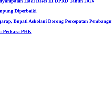
enyampaian Hasil Reses III DPRD Tahun 2026
ampung Diperbaiki
garap, Bupati Askolani Dorong Percepatan Pembang
an Perkara PHK