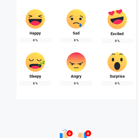
Happy
Sad
Excited
0
%
0
%
0
%
Sleepy
Angry
Surprise
0
%
0
%
0
%
0
0