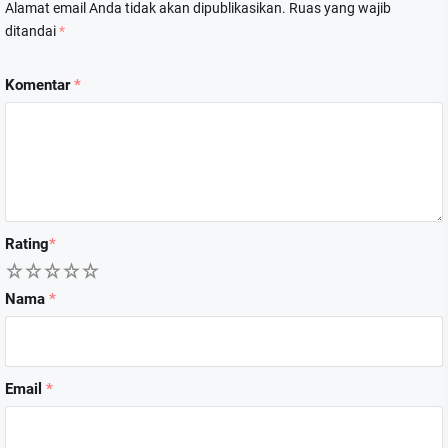
Alamat email Anda tidak akan dipublikasikan.
Ruas yang wajib
ditandai
*
Komentar
*
Rating
*
1
2
3
4
5
Nama
*
Email
*