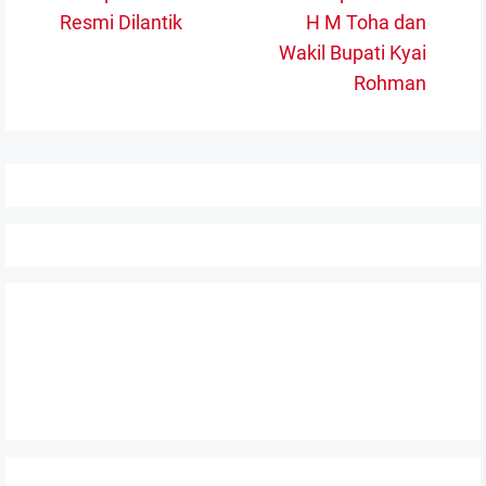
post:
N
Resmi Dilantik
H M Toha dan
po
Wakil Bupati Kyai
Rohman