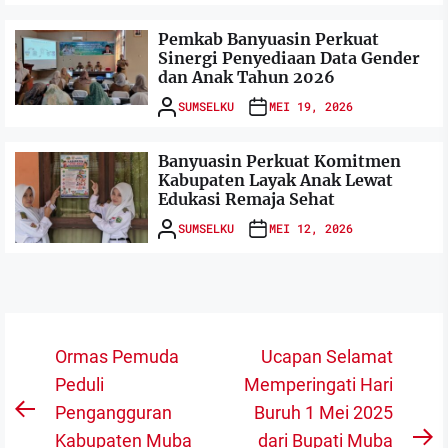
Pemkab Banyuasin Perkuat
Sinergi Penyediaan Data Gender
dan Anak Tahun 2026
SUMSELKU
MEI 19, 2026
Banyuasin Perkuat Komitmen
Kabupaten Layak Anak Lewat
Edukasi Remaja Sehat
SUMSELKU
MEI 12, 2026
Navigasi
Ormas Pemuda
Ucapan Selamat
pos
Peduli
Memperingati Hari
Pengangguran
Buruh 1 Mei 2025
Previous
Kabupaten Muba
dari Bupati Muba