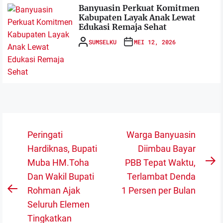
Banyuasin Perkuat Komitmen
Kabupaten Layak Anak Lewat
Edukasi Remaja Sehat
SUMSELKU
MEI 12, 2026
Navigasi
Peringati
Warga Banyuasin
pos
Hardiknas, Bupati
Diimbau Bayar
Muba HM.Toha
PBB Tepat Waktu,
N
Dan Wakil Bupati
Terlambat Denda
po
Rohman Ajak
1 Persen per Bulan
Previous
Seluruh Elemen
post:
Tingkatkan