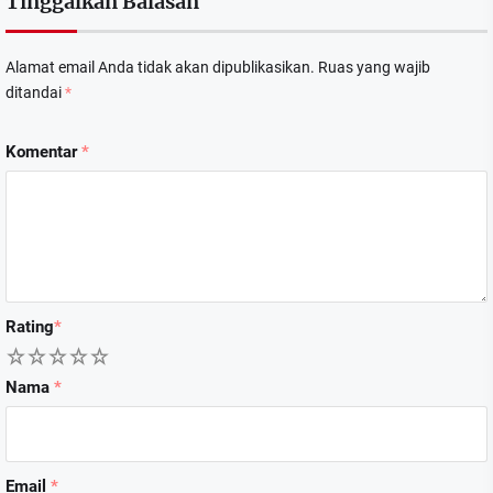
Tinggalkan Balasan
Alamat email Anda tidak akan dipublikasikan.
Ruas yang wajib
ditandai
*
Komentar
*
Rating
*
1
2
3
4
5
Nama
*
Email
*