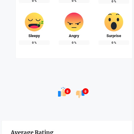
0
%
0
%
0
%
Sleepy
Angry
Surprise
0
%
0
%
0
%
0
0
Average Rating