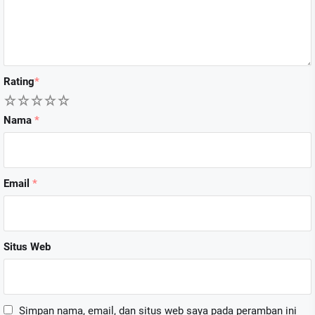
Rating
*
1
2
3
4
5
Nama
*
Email
*
Situs Web
Simpan nama, email, dan situs web saya pada peramban ini