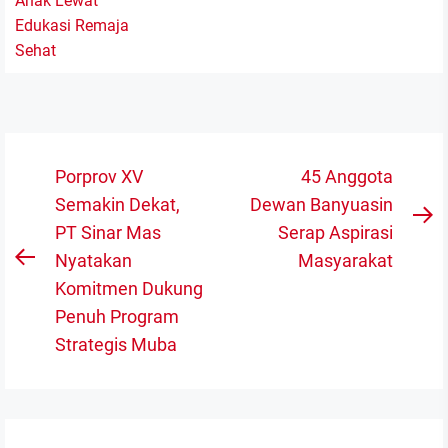
Navigasi
Porprov XV
45 Anggota
pos
Semakin Dekat,
Dewan Banyuasin
N
PT Sinar Mas
Serap Aspirasi
po
Nyatakan
Masyarakat
Previous
Komitmen Dukung
post:
Penuh Program
Strategis Muba